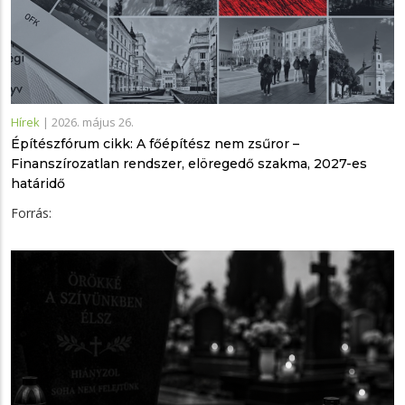
Hírek
|
2026. május 26.
Építészfórum cikk: A főépítész nem zsűror –
Finanszírozatlan rendszer, elöregedő szakma, 2027-es
határidő
Forrás: