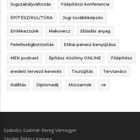
Jogszabályváltozás
Főépítészi konferencia
ÉPÍTÉSZ/KUL/TÚRA
Jogi továbbképzés
Emlékezzünk
Makovecz
Előadás anyag
Felelősségbiztosítás
Etikai panasz benyújtása
MÉK podcast
Építész Közlöny ONLINE
Főépítész
eredeti tervező keresés
Tisztújítás
Tervtanács
Kiállítás
Diplomadíj
Műcsarnok
re
Szabolcs-Szatmár-Bereg Vármegyei
Területi Építész Kamara