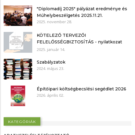
"Diplomadíj 2025" pályázat eredménye és
Műhelybeszélgetés 2025.11.21.
2025. november 28.
KÖTELEZŐ TERVEZŐI
FELELŐSSÉGBIZTOSÍTÁS - nyilatkozat
mintákkal
2025. január 14.
Szabályzatok
2024. május 23.
Építőipari költségbecslési segédlet 2026
2026. április 02.
KATEGÓRIÁK