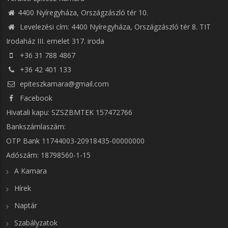
4400 Nyíregyháza, Országzászló tér 10.
Levelezési cím: 4400 Nyíregyháza, Országzászló tér 8. TIT
Irodaház III. emelet 317. iroda
+36 31 788 4867
+36 42 401 133
epiteszkamara@gmail.com
Facebook
Hivatali kapu: SZSZBMTEK 157472766
Bankszámlaszám:
OTP Bank 11744003-20918435-00000000
Adószám: 18798560-1-15
A Kamara
Hírek
Naptár
Szabályzatok