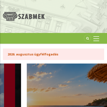
Ugrás
a
tartalomra
2026. augusztus ügyfélfogadás
2