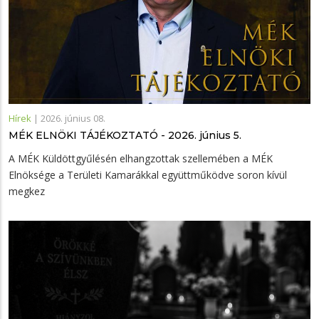
Hírek
|
2026. június 08.
MÉK ELNÖKI TÁJÉKOZTATÓ - 2026. június 5.
A MÉK Küldöttgyűlésén elhangzottak szellemében a MÉK
Elnöksége a Területi Kamarákkal együttműködve soron kívül
megkez