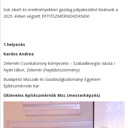
Sok sikert és eredményekben gazdag pályakezdést kívánunk a
2025. évben végzett ÉPÍTÉSZMÉRNÖKÖKNEK!
1.helyezés
Kardos Andrea
Zeleméri Csonkatorony környezete – Szabadlevegős Iskola /
Nyári tábor, Zelemér (Hajdúböszörmény)
Budapesti Műszaki és Gazdaságtudományi Egyetem
Építészmérnöki Kar
Okleveles építészmérnök Msc (mesterképzés)