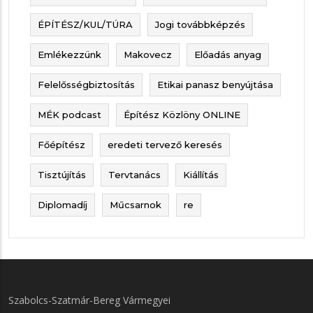
ÉPÍTÉSZ/KUL/TÚRA
Jogi továbbképzés
Emlékezzünk
Makovecz
Előadás anyag
Felelősségbiztosítás
Etikai panasz benyújtása
MÉK podcast
Építész Közlöny ONLINE
Főépítész
eredeti tervező keresés
Tisztújítás
Tervtanács
Kiállítás
Diplomadíj
Műcsarnok
re
Szabolcs-Szatmár-Bereg Vármegyei