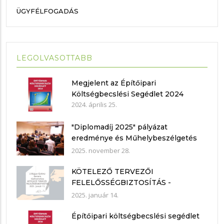
ÜGYFÉLFOGADÁS
LEGOLVASOTTABB
Megjelent az Építőipari
Költségbecslési Segédlet 2024
2024. április 25.
"Diplomadíj 2025" pályázat
eredménye és Műhelybeszélgetés
2025.11.21.
2025. november 28.
KÖTELEZŐ TERVEZŐI
FELELŐSSÉGBIZTOSÍTÁS -
nyilatkozat mintákkal
2025. január 14.
Építőipari költségbecslési segédlet