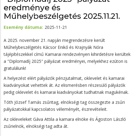
eredménye és
Műhelybeszélgetés 2025.11.21.
Esemény dátuma
2025-11-21
A 2025. november 21. napján megrendezésre került
Műhelybeszélgetés Kácsor Enikő és Krajnyák Nóra
tájépítészekkel című Kamarai rendezvényen kihirdetésre kerültek
a "Diplomadíj 2025" pályázat eredményei, melyekhez ezúton is
gratulálunk!
A helyezést elért pályázók pénzjutalmat, oklevelet és kamarai
kiadványokat vehettek át. Az elismerésben részesülő pályázók
pedig oklevelet és kamarai kiadványokat tudhatnak magukénak.
Tóth József Tamás zsűritag, elnökségi tag összegezte a zsűri
pályázatokkal kapcsolatos véleményét, észrevételeit.
Az okleveleket Gáva Attila a kamara elnöke és Ágoston László
zsűrielnök, elnökségi tag adta át.