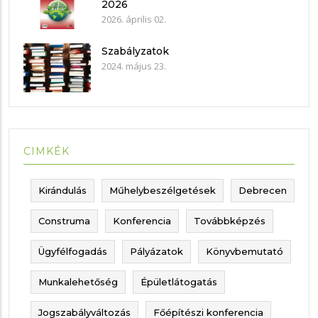
2026
2026. április 02.
Szabályzatok
2024. május 23.
CIMKÉK
Kirándulás
Műhelybeszélgetések
Debrecen
Construma
Konferencia
Továbbképzés
Ügyfélfogadás
Pályázatok
Könyvbemutató
Munkalehetőség
Épületlátogatás
Jogszabályváltozás
Főépítészi konferencia