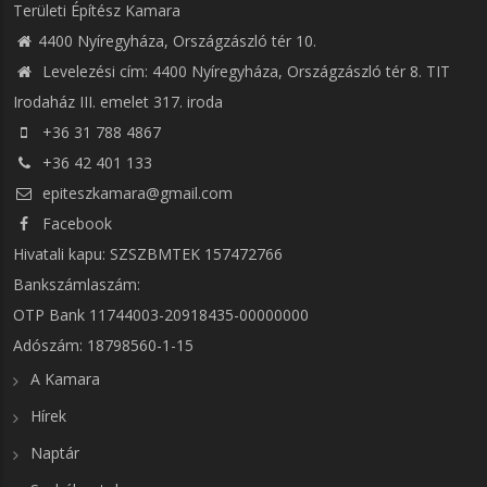
Területi Építész Kamara
4400 Nyíregyháza, Országzászló tér 10.
Levelezési cím: 4400 Nyíregyháza, Országzászló tér 8. TIT
Irodaház III. emelet 317. iroda
+36 31 788 4867
+36 42 401 133
epiteszkamara@gmail.com
Facebook
Hivatali kapu: SZSZBMTEK 157472766
Bankszámlaszám:
OTP Bank 11744003-20918435-00000000
Adószám: 18798560-1-15
A Kamara
Hírek
Naptár