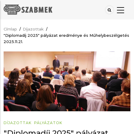
Ugrás
a
tartalomra
Címlap
/
Díjazottak
/
Morzsa
"Diplomadíj 2025" pályázat eredménye és Műhelybeszélgetés
2025.11.21.
DÍJAZOTTAK
PÁLYÁZATOK
"Diplomadíj 2025" pályázat