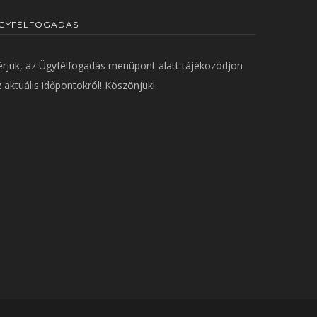
GYFÉLFOGADÁS
érjük, az
Ügyfélfogadás
menüpont alatt tájékozódjon
 aktuális időpontokról! Köszönjük!