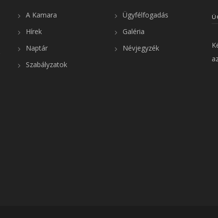
A Kamara
Ügyfélfogadás
Ü
Hírek
Galéria
K
Naptár
Névjegyzék
az
Szabályzatok