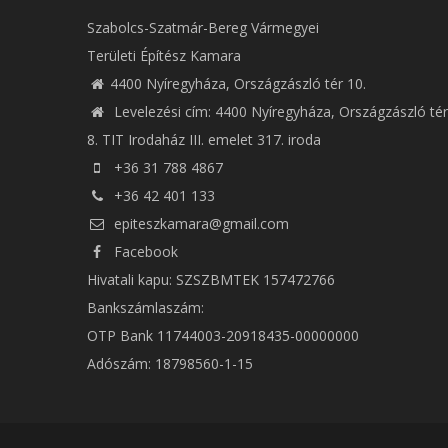
Szabolcs-Szatmár-Bereg Vármegyei
Területi Építész Kamara
4400 Nyíregyháza, Országzászló tér 10.
Levelezési cím: 4400 Nyíregyháza, Országzászló tér
8. TIT Irodaház III. emelet 317. iroda
+36 31 788 4867
+36 42 401 133
epiteszkamara@gmail.com
Facebook
Hivatali kapu: SZSZBMTEK 157472766
Bankszámlaszám:
OTP Bank 11744003-20918435-00000000
Adószám: 18798560-1-15