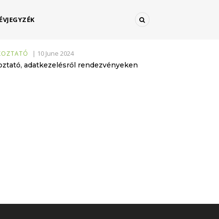
ÉVJEGYZÉK
|
10 June 2024
ÉKOZTATÓ
koztató, adatkezelésről rendezvényeken