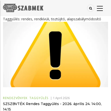
Ugrás
a
tartalomra
Taggyűlés: rendes, rendkívüli, tisztújító, alapszabálymódosító
|
1 April 2026
RENDEZVÉNYEK
TAGGYŰLÉS
SZSZBVTÉK Rendes Taggyűlés - 2026. április 24. 14:00,
14:15