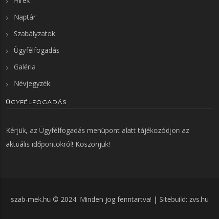
Hírek
Naptár
Szabályzatok
Ügyfélfogadás
Galéria
Névjegyzék
ÜGYFÉLFOGADÁS
Kérjük, az
Ügyfélfogadás
menüpont alatt tájékozódjon az
aktuális időpontokról! Köszönjük!
szab-mek.hu © 2024. Minden jog fenntartva! | Sitebuild:
zvs.hu