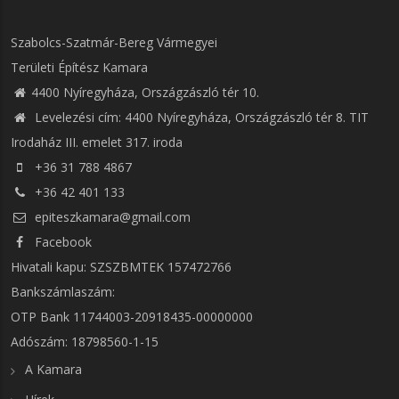
Szabolcs-Szatmár-Bereg Vármegyei
Területi Építész Kamara
4400 Nyíregyháza, Országzászló tér 10.
Levelezési cím: 4400 Nyíregyháza, Országzászló tér 8. TIT
Irodaház III. emelet 317. iroda
+36 31 788 4867
+36 42 401 133
epiteszkamara@gmail.com
Facebook
Hivatali kapu: SZSZBMTEK 157472766
Bankszámlaszám:
OTP Bank 11744003-20918435-00000000
Adószám: 18798560-1-15
A Kamara