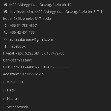
4400 Nyíregyháza, Országzászló tér 10.
Levelezési cím: 4400 Nyíregyháza, Országzászló tér 8. TIT
Irodaház III. emelet 317. iroda
+36 31 788 4867
+36 42 401 133
epiteszkamara@gmail.com
Facebook
Hivatali kapu: SZSZBMTEK 157472766
Bankszámlaszám:
OTP Bank 11744003-20918435-00000000
Adószám: 18798560-1-15
A Kamara
Hírek
Naptár
Szabályzatok