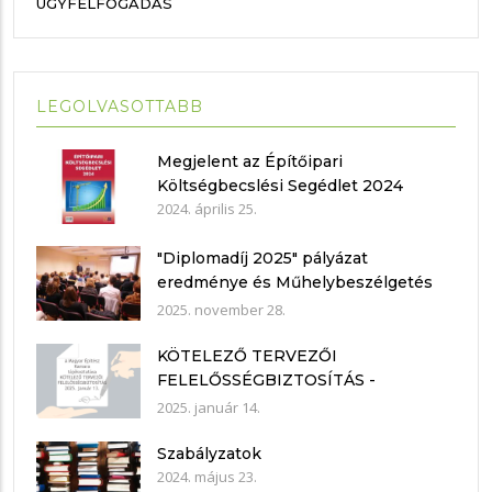
ÜGYFÉLFOGADÁS
LEGOLVASOTTABB
Megjelent az Építőipari
Költségbecslési Segédlet 2024
2024. április 25.
"Diplomadíj 2025" pályázat
eredménye és Műhelybeszélgetés
2025.11.21.
2025. november 28.
KÖTELEZŐ TERVEZŐI
FELELŐSSÉGBIZTOSÍTÁS -
nyilatkozat mintákkal
2025. január 14.
Szabályzatok
2024. május 23.