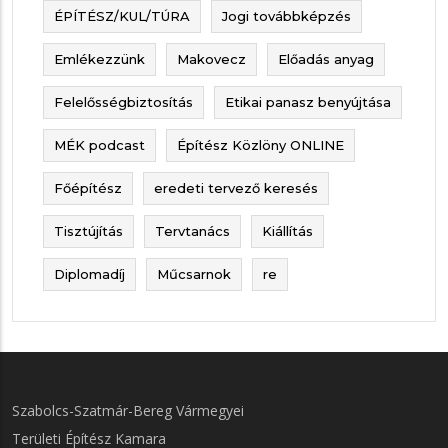
ÉPÍTÉSZ/KUL/TÚRA
Jogi továbbképzés
Emlékezzünk
Makovecz
Előadás anyag
Felelősségbiztosítás
Etikai panasz benyújtása
MÉK podcast
Építész Közlöny ONLINE
Főépítész
eredeti tervező keresés
Tisztújítás
Tervtanács
Kiállítás
Diplomadíj
Műcsarnok
re
Szabolcs-Szatmár-Bereg Vármegyei
Területi Építész Kamara