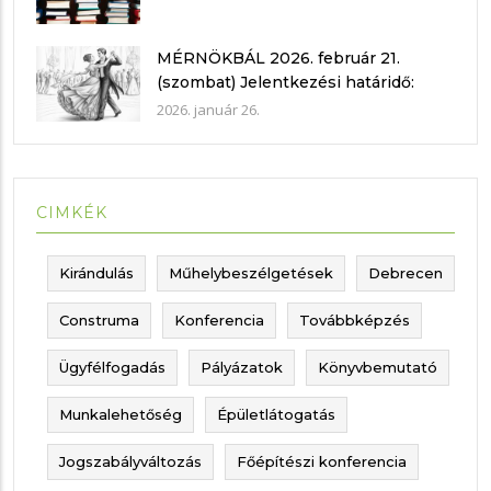
MÉRNÖKBÁL 2026. február 21.
(szombat) Jelentkezési határidő:
2026. február 15.
2026. január 26.
CIMKÉK
Kirándulás
Műhelybeszélgetések
Debrecen
Construma
Konferencia
Továbbképzés
Ügyfélfogadás
Pályázatok
Könyvbemutató
Munkalehetőség
Épületlátogatás
Jogszabályváltozás
Főépítészi konferencia