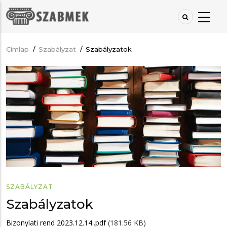
Ugrás
a
tartalomra
Címlap
/
Szabályzat
/
Szabályzatok
Morzsa
SZABÁLYZAT
Szabályzatok
Bizonylati rend 2023.12.14..pdf
(181.56 KB)