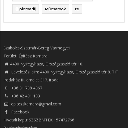
Diplomadíj
Műcsarnok
re
Szabolcs-Szatmár-Bereg Vármegyei
Területi Építész Kamara
4400 Nyíregyháza, Országzászló tér 10.
Levelezési cím: 4400 Nyíregyháza, Országzászló tér 8. TIT
Irodaház III. emelet 317. iroda
+36 31 788 4867
+36 42 401 133
epiteszkamara@gmail.com
Facebook
Hivatali kapu: SZSZBMTEK 157472766
Bankszámlaszám: