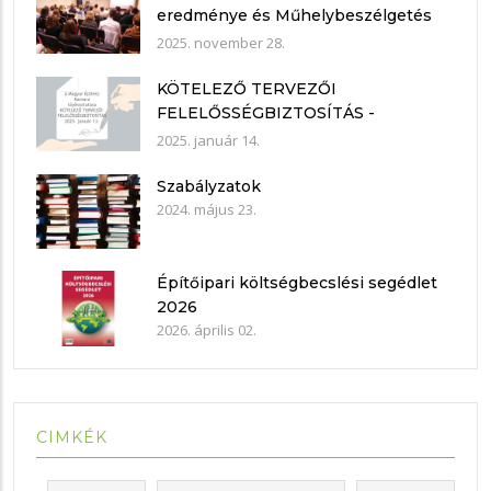
eredménye és Műhelybeszélgetés
2025.11.21.
2025. november 28.
KÖTELEZŐ TERVEZŐI
FELELŐSSÉGBIZTOSÍTÁS -
nyilatkozat mintákkal
2025. január 14.
Szabályzatok
2024. május 23.
Építőipari költségbecslési segédlet
2026
2026. április 02.
CIMKÉK