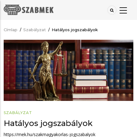
Ugrás
a
tartalomra
Címlap
/
Szabályzat
/
Hatályos jogszabályok
Morzsa
SZABÁLYZAT
Hatályos jogszabályok
https://mek.hu/szakmagyakorlas-jogszabalyok