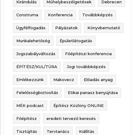
Kirándulás
Műhelybeszélgetések
Debrecen
Construma
Konferencia
Továbbképzés
Ügyfélfogadás
Pályázatok
Könyvbemutató
Munkalehetőség
Épületlátogatás
Jogszabályváltozás
Főépítészi konferencia
ÉPÍTÉSZ/KUL/TÚRA
Jogi továbbképzés
Emlékezzünk
Makovecz
Előadás anyag
Felelősségbiztosítás
Etikai panasz benyújtása
MÉK podcast
Építész Közlöny ONLINE
Főépítész
eredeti tervező keresés
Tisztújítás
Tervtanács
Kiállítás