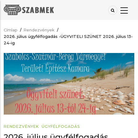
Ugrás
a
tartalomra
Címlap
/
Rendezvények
/
Morzsa
2026. július ügyfélfogadás -ÜGYVITELI SZÜNET 2026. július 13-
24-ig
RENDEZVÉNYEK
ÜGYFÉLFOGADÁS
2026. július ügyfélfogadás