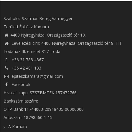
Szabolcs-Szatmár-Bereg Vármegyei
Területi Építész Kamara
4400 Nyíregyháza, Országzászló tér 10.
Levelezési cím: 4400 Nyíregyháza, Országzászló tér 8. TIT
Irodaház III. emelet 317. iroda
+36 31 788 4867
+36 42 401 133
epiteszkamara@gmail.com
Facebook
Hivatali kapu: SZSZBMTEK 157472766
Bankszámlaszám:
OTP Bank 11744003-20918435-00000000
Adószám: 18798560-1-15
A Kamara