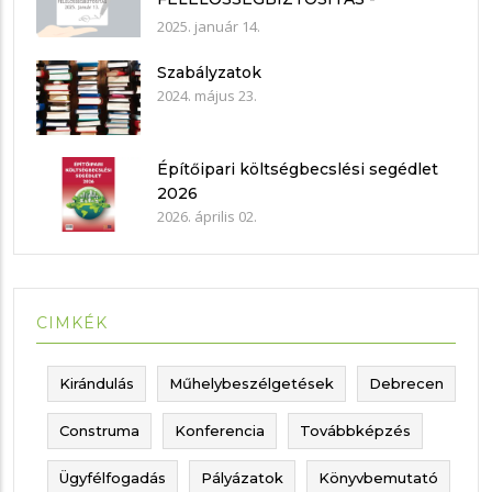
nyilatkozat mintákkal
2025. január 14.
Szabályzatok
2024. május 23.
Építőipari költségbecslési segédlet
2026
2026. április 02.
CIMKÉK
Kirándulás
Műhelybeszélgetések
Debrecen
Construma
Konferencia
Továbbképzés
Ügyfélfogadás
Pályázatok
Könyvbemutató