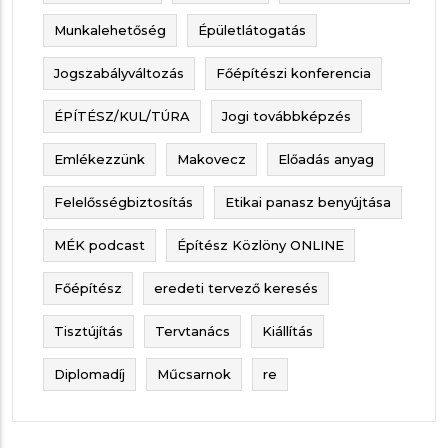
Munkalehetőség
Épületlátogatás
Jogszabályváltozás
Főépítészi konferencia
ÉPÍTÉSZ/KUL/TÚRA
Jogi továbbképzés
Emlékezzünk
Makovecz
Előadás anyag
Felelősségbiztosítás
Etikai panasz benyújtása
MÉK podcast
Építész Közlöny ONLINE
Főépítész
eredeti tervező keresés
Tisztújítás
Tervtanács
Kiállítás
Diplomadíj
Műcsarnok
re