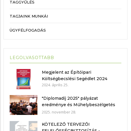
TAGGYŰLÉS
TAGJAINK MUNKÁI
ÜGYFÉLFOGADÁS
LEGOLVASOTTABB
Megjelent az Építőipari
Költségbecslési Segédlet 2024
2024. április 25.
"Diplomadíj 2025" pályázat
eredménye és Műhelybeszélgetés
2025.11.21.
2025. november 28.
KÖTELEZŐ TERVEZŐI
FELELŐSSÉGBIZTOSÍTÁS -