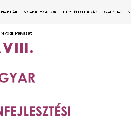
NAPTÁR
SZABÁLYZATOK
ÜGYFÉLFOGADÁS
GALÉRIA
N
 Nívódíj Pályázat