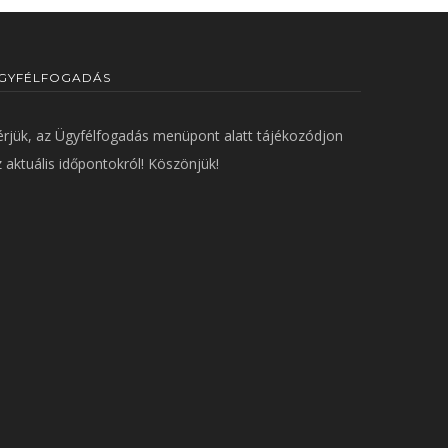
GYFÉLFOGADÁS
érjük, az
Ügyfélfogadás
menüpont alatt tájékozódjon
 aktuális időpontokról! Köszönjük!