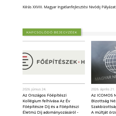
Kiírás XXVIII. Magyar Ingatlanfejlesztési Nivódij Pályáza
KAPCSOLÓDÓ BEJEGYZÉEK
2026. június 24.
2026. április 21.
Az Országos Főépítészi
Az ICOMOS M
Kollégium felhívása Az Év
Bizottság Né
Főépítésze Díj és a Főépítészi
Szakbizottsá
Életmű Díj adományozásáról -
A múltját őrz