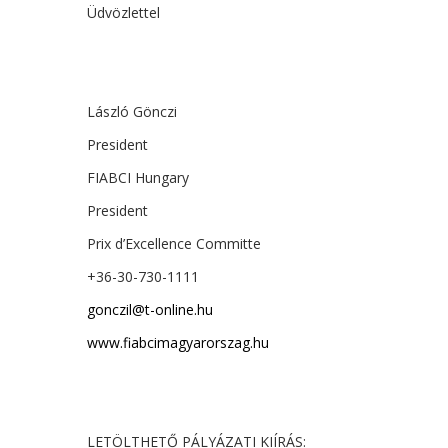
Üdvözlettel
László Gönczi
President
FIABCI Hungary
President
Prix d’Excellence Committe
+36-30-730-1111
gonczil@t-online.hu
www.fiabcimagyarorszag.hu
LETÖLTHETŐ PÁLYÁZATI KIÍRÁS: