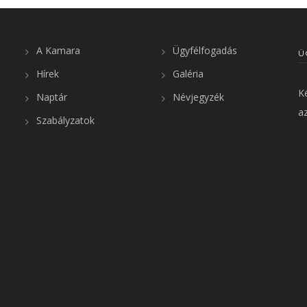
A Kamara
Ügyfélfogadás
Ü
Hírek
Galéria
K
Naptár
Névjegyzék
az
Szabályzatok