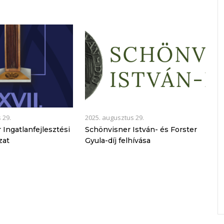
 29.
2025. augusztus 29.
 Ingatlanfejlesztési
Schönvisner István- és Forster
zat
Gyula-díj felhívása