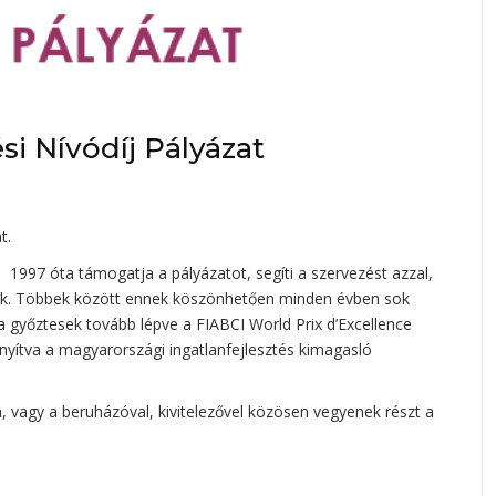
si Nívódíj Pályázat
t.
1997 óta támogatja a pályázatot, segíti a szervezést azzal,
jainak. Többek között ennek köszönhetően minden évben sok
 győztesek tovább lépve a FIABCI World Prix d’Excellence
onyítva a magyarországi ingatlanfejlesztés kimagasló
n, vagy a beruházóval, kivitelezővel közösen vegyenek részt a