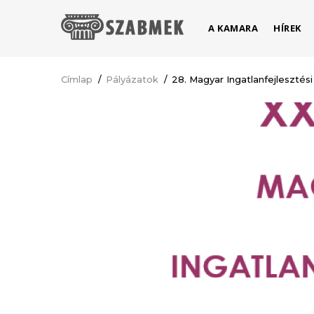
Ugrás
MAIN
a
A KAMARA
HÍREK
NAVIGATION
tartalomra
Címlap
/
Pályázatok
/
28. Magyar Ingatlanfejlesztési
Morzsa