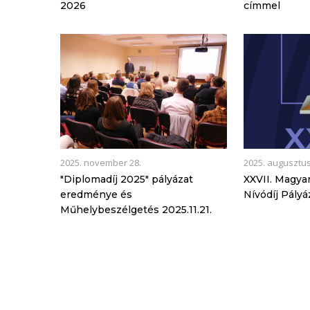
2026
címmel
2025. november 28.
2025. augusztus
"Diplomadíj 2025" pályázat
XXVII. Magyar
eredménye és
Nívódíj Pályá
Műhelybeszélgetés 2025.11.21.