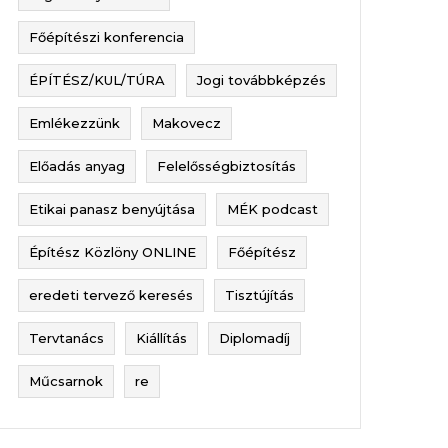
Főépítészi konferencia
ÉPÍTÉSZ/KUL/TÚRA
Jogi továbbképzés
Emlékezzünk
Makovecz
Előadás anyag
Felelősségbiztosítás
Etikai panasz benyújtása
MÉK podcast
Építész Közlöny ONLINE
Főépítész
eredeti tervező keresés
Tisztújítás
Tervtanács
Kiállítás
Diplomadíj
Műcsarnok
re