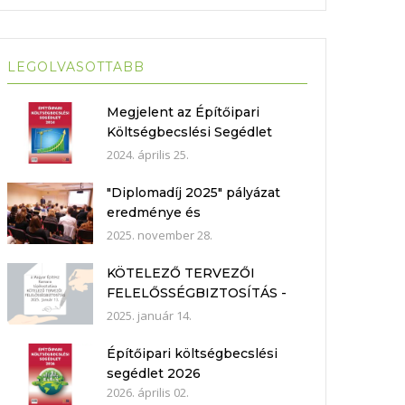
LEGOLVASOTTABB
Megjelent az Építőipari
Költségbecslési Segédlet
2024
2024. április 25.
"Diplomadíj 2025" pályázat
eredménye és
Műhelybeszélgetés 2025.11.21.
2025. november 28.
KÖTELEZŐ TERVEZŐI
FELELŐSSÉGBIZTOSÍTÁS -
nyilatkozat mintákkal
2025. január 14.
Építőipari költségbecslési
segédlet 2026
2026. április 02.