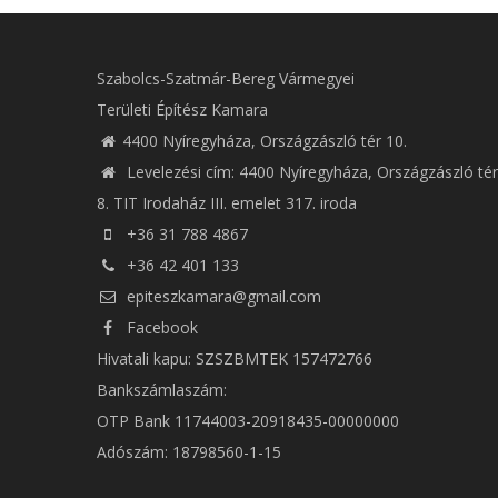
Szabolcs-Szatmár-Bereg Vármegyei
Területi Építész Kamara
4400 Nyíregyháza, Országzászló tér 10.
Levelezési cím: 4400 Nyíregyháza, Országzászló tér
8. TIT Irodaház III. emelet 317. iroda
+36 31 788 4867
+36 42 401 133
epiteszkamara@gmail.com
Facebook
Hivatali kapu: SZSZBMTEK 157472766
Bankszámlaszám:
OTP Bank 11744003-20918435-00000000
Adószám: 18798560-1-15