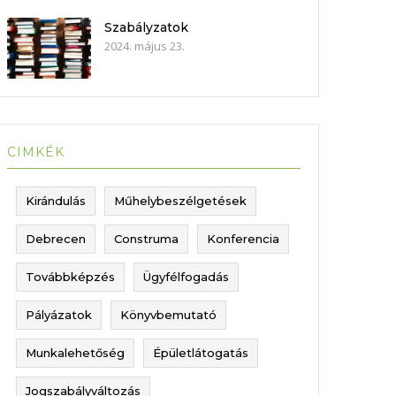
Szabályzatok
2024. május 23.
CIMKÉK
Kirándulás
Műhelybeszélgetések
Debrecen
Construma
Konferencia
Továbbképzés
Ügyfélfogadás
Pályázatok
Könyvbemutató
Munkalehetőség
Épületlátogatás
Jogszabályváltozás