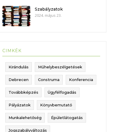
Szabályzatok
2024. május 23.
CIMKÉK
Kirándulás
Műhelybeszélgetések
Debrecen
Construma
Konferencia
Továbbképzés
Ügyfélfogadás
Pályázatok
Könyvbemutató
Munkalehetőség
Épületlátogatás
Jogszabályváltozás