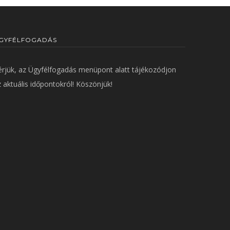
GYFÉLFOGADÁS
érjük, az
Ügyfélfogadás
menüpont alatt tájékozódjon
 aktuális időpontokról! Köszönjük!