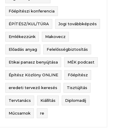
Főépítészi konferencia
ÉPÍTÉSZ/KUL/TÚRA
Jogi továbbképzés
Emlékezzünk
Makovecz
Előadás anyag
Felelősségbiztosítás
Etikai panasz benyújtása
MÉK podcast
Építész Közlöny ONLINE
Főépítész
eredeti tervező keresés
Tisztújítás
Tervtanács
Kiállítás
Diplomadíj
Műcsarnok
re