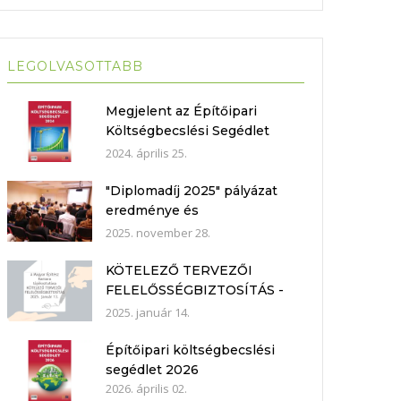
LEGOLVASOTTABB
Megjelent az Építőipari
Költségbecslési Segédlet
2024
2024. április 25.
"Diplomadíj 2025" pályázat
eredménye és
Műhelybeszélgetés 2025.11.21.
2025. november 28.
KÖTELEZŐ TERVEZŐI
FELELŐSSÉGBIZTOSÍTÁS -
nyilatkozat mintákkal
2025. január 14.
Építőipari költségbecslési
segédlet 2026
2026. április 02.