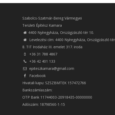
Szabolcs-Szatmár-Bereg Vármegyei
Területi Építész Kamara
4400 Nyíregyháza, Országzászló tér 10.
Levelezési cím: 4400 Nyíregyháza, Országzászló tér
8. TIT Irodaház III. emelet 317. iroda
+36 31 788 4867
+36 42 401 133
epiteszkamara@gmail.com
Facebook
Hivatali kapu: SZSZBMTEK 157472766
Bankszámlaszám:
OTP Bank 11744003-20918435-00000000
Adószám: 18798560-1-15