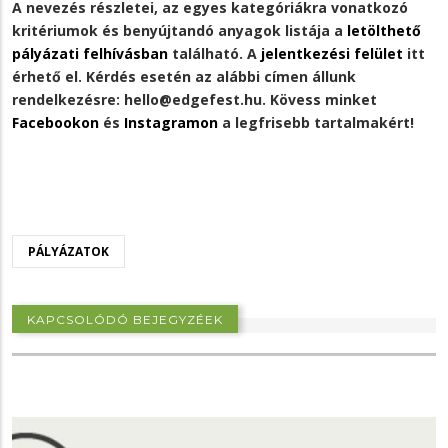
A nevezés részletei, az egyes kategóriákra vonatkozó
kritériumok és benyújtandó anyagok listája a
letölthető
pályázati felhívásban
található. A
jelentkezési felület
itt
érhető el. Kérdés esetén az alábbi címen állunk
rendelkezésre: hello@edgefest.hu. Kövess minket
Facebookon
és
Instagramon
a legfrisebb tartalmakért!
PÁLYÁZATOK
KAPCSOLÓDÓ BEJEGYZÉEK