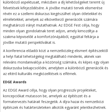
különböző aspektusait, miközben a díj lehetőségeket teremt új
felvetések kifejeződésére. A jövőbe mutató tervek elismerése
révén ez a szellemi diskurzus kiegészülhet olyan ötletekkel és
elméletekkel, amelyek az elkövetkező generációk számára
meghatározó irányt mutathatnak. Az EDGE Fest célja, hogy
minden olyan gondolatnak teret adjon, amely kimozdítja a
szakma képviselőit a komfortzónájukból, egyúttal feltárja a
jövőbe mutató perspektívákat is.
A konferencia előadói közt a nemzetközileg elismert építészektől
a helyi fiatal tehetségekig megtalálható mindenki, akinek van
releváns mondanivalója a közönség számára, és képes egy olyan
diskurzusba bekapcsolódni, amelyben a különböző generációk és
az eltérő kulturális megközelítések is elférnek.
EDGE Awards
Az EDGE Award célja, hogy olyan progresszív projekteket,
koncepciókat mutasson be, amelyek az építészet és a
formatervezés határait feszegetik. A díjra hazai és nemzetközi
építészek és határterületeken alkotók egyaránt jelentkezhetnek.