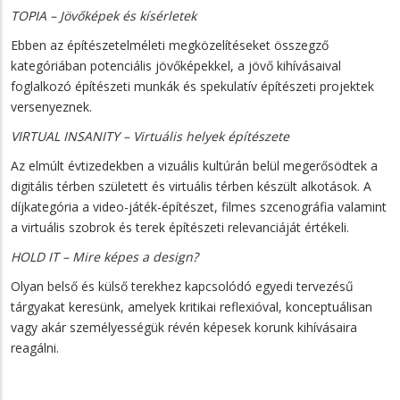
TOPIA – Jövőképek és kísérletek
Ebben az építészetelméleti megközelítéseket összegző
kategóriában potenciális jövőképekkel, a jövő kihívásaival
foglalkozó építészeti munkák és spekulatív építészeti projektek
versenyeznek.
VIRTUAL INSANITY – Virtuális helyek építészete
Az elmúlt évtizedekben a vizuális kultúrán belül megerősödtek a
digitális térben született és virtuális térben készült alkotások. A
díjkategória a video-játék-építészet, filmes szcenográfia valamint
a virtuális szobrok és terek építészeti relevanciáját értékeli.
HOLD IT – Mire képes a design?
Olyan belső és külső terekhez kapcsolódó egyedi tervezésű
tárgyakat keresünk, amelyek kritikai reflexióval, konceptuálisan
vagy akár személyességük révén képesek korunk kihívásaira
reagálni.