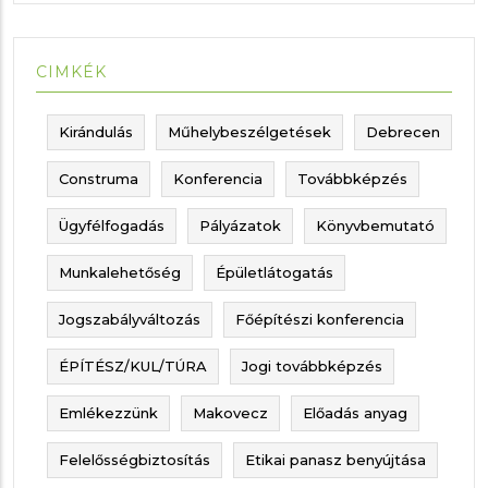
CIMKÉK
Kirándulás
Műhelybeszélgetések
Debrecen
Construma
Konferencia
Továbbképzés
Ügyfélfogadás
Pályázatok
Könyvbemutató
Munkalehetőség
Épületlátogatás
Jogszabályváltozás
Főépítészi konferencia
ÉPÍTÉSZ/KUL/TÚRA
Jogi továbbképzés
Emlékezzünk
Makovecz
Előadás anyag
Felelősségbiztosítás
Etikai panasz benyújtása