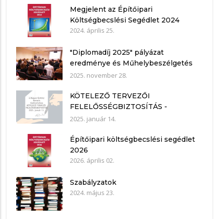
Megjelent az Építőipari
Költségbecslési Segédlet 2024
2024. április 25.
"Diplomadíj 2025" pályázat
eredménye és Műhelybeszélgetés
2025.11.21.
2025. november 28.
KÖTELEZŐ TERVEZŐI
FELELŐSSÉGBIZTOSÍTÁS -
nyilatkozat mintákkal
2025. január 14.
Építőipari költségbecslési segédlet
2026
2026. április 02.
Szabályzatok
2024. május 23.