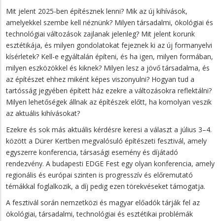
Mit jelent 2025-ben építésznek lenni? Mik az új kihívások,
amelyekkel szembe kell néznünk? Milyen társadalmi, ökológiai és
technológiai változások zajlanak jelenleg? Mit jelent korunk
esztétikája, és milyen gondolatokat fejeznek ki az új formanyelvi
kísérletek? Kell-e egyáltalán építeni, és ha igen, milyen formában,
milyen eszközökkel és kiknek? Milyen lesz a jövő társadalma, és
az építészet ehhez miként képes viszonyulni? Hogyan tud a
tartósság jegyében épített ház ezekre a változásokra reflektálni?
Milyen lehetőségek állnak az építészek előtt, ha komolyan veszik
az aktuális kihívásokat?
Ezekre és sok más aktuális kérdésre keresi a választ a július 3–4.
között a Dürer Kertben megvalósuló építészeti fesztivál, amely
egyszerre konferencia, társasági esemény és díjátadó
rendezvény. A budapesti EDGE Fest egy olyan konferencia, amely
regionális és európai szinten is progresszív és előremutató
témákkal foglalkozik, a díj pedig ezen törekvéseket támogatja.
A fesztivál során nemzetközi és magyar előadók tárják fel az
ökológiai, társadalmi, technológiai és esztétikai problémák