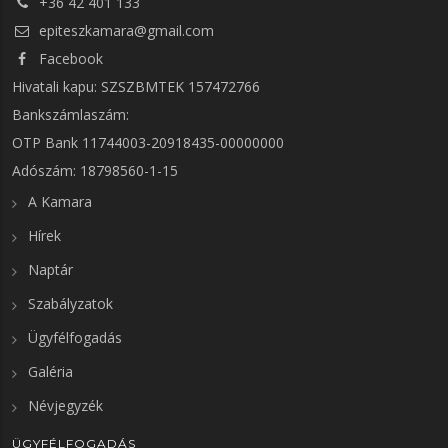
+36 42 401 133
epiteszkamara@gmail.com
Facebook
Hivatali kapu: SZSZBMTEK 157472766
Bankszámlaszám:
OTP Bank 11744003-20918435-00000000
Adószám: 18798560-1-15
A Kamara
Hírek
Naptár
Szabályzatok
Ügyfélfogadás
Galéria
Névjegyzék
ÜGYFÉLFOGADÁS