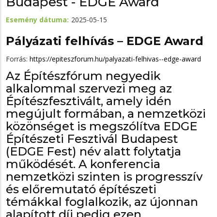
Budapest - EDGE Award
Esemény dátuma
2025-05-15
Pályázati felhívás – EDGE Award
Forrás:
https://epiteszforum.hu/palyazati-felhivas--edge-award
Az Építészfórum negyedik
alkalommal szervezi meg az
Építészfesztivált, amely idén
megújult formában, a nemzetközi
közönséget is megszólítva EDGE
Építészeti Fesztivál Budapest
(EDGE Fest) név alatt folytatja
működését. A konferencia
nemzetközi szinten is progresszív
és előremutató építészeti
témákkal foglalkozik, az újonnan
alapított díj pedig ezen