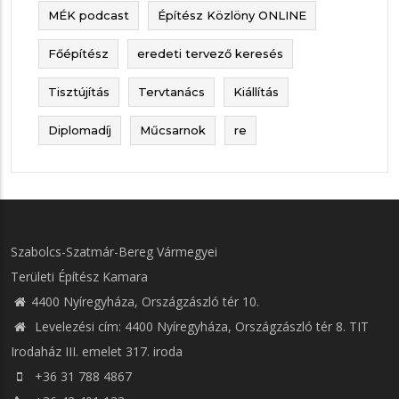
MÉK podcast
Építész Közlöny ONLINE
Főépítész
eredeti tervező keresés
Tisztújítás
Tervtanács
Kiállítás
Diplomadíj
Műcsarnok
re
Szabolcs-Szatmár-Bereg Vármegyei
Területi Építész Kamara
4400 Nyíregyháza, Országzászló tér 10.
Levelezési cím: 4400 Nyíregyháza, Országzászló tér 8. TIT
Irodaház III. emelet 317. iroda
+36 31 788 4867