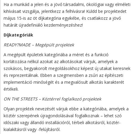
Ha a munkád a jelen és a jövő társadalmi, ökológiai vagy elméleti
kihívásait vizsgálja, jelentkezz a felhívásra! Küldd be projektedet
május 15-is az öt díjkategória egyikébe, és csatlakozz a jövő
határát újradefiniáló kezdeményezéshez!
Díjkategóriák
READY?MADE – Megépült projektek
A megépült épületek kategóriába a méret és a funkció
korlátozása nélkül azokat az alkotásokat várjuk, amelyek a
szokásos, begyakorolt megoldásokhoz képest új utakat keresnek
és reprezentálnak. Ebben a szegmensben a zsűri az építészeti
implementáció minőségét és a megvalósult alkotás karakterét
értékeli.
ON THE STREETS – Köztérrel foglalkozó projektek
Olyan projektek nevezését várjuk ebbe a kategóriába, amelyek a
köztér szerepének újragondolásával foglalkoznak – lehet szó
időszaki vagy állandó installációról, térbeli alkotásról, köztér-
kialakításról vagy -felújításról.