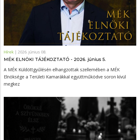
Hírek
|
2026. június 08.
MÉK ELNÖKI TÁJÉKOZTATÓ - 2026. június 5.
A MÉK Küldöttgyűlésén elhangzottak szellemében a MÉK
Elnöksége a Területi Kamarákkal együttműködve soron kívül
megkez