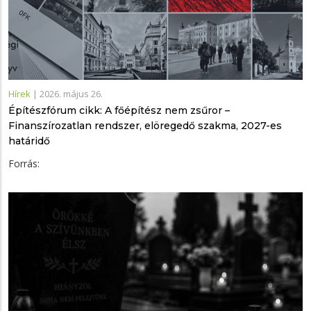
Hírek
|
2026. május 26.
Építészfórum cikk: A főépítész nem zsűror –
Finanszírozatlan rendszer, elöregedő szakma, 2027-es
határidő
Forrás: