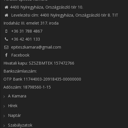
4400 Nyíregyháza, Országzászló tér 10.
Levelezési cím: 4400 Nyíregyháza, Országzászló tér 8. TIT
Irodaház III. emelet 317. iroda
+36 31 788 4867
+36 42 401 133
epiteszkamara@gmail.com
Facebook
Hivatali kapu: SZSZBMTEK 157472766
Bankszámlaszám:
OTP Bank 11744003-20918435-00000000
Adószám: 18798560-1-15
A Kamara
Hírek
Naptár
Szabályzatok