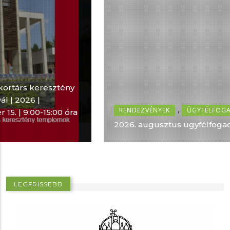
,
RENDEZVÉNYEK
ÜGYFÉLFOGADÁS
2026. augusztus ügyfélfogadás
LEGFRISSEBB