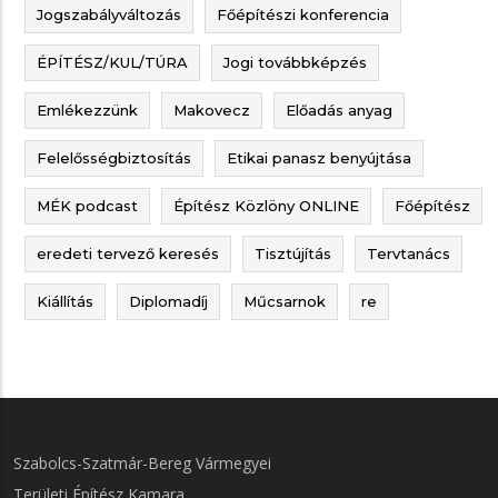
Jogszabályváltozás
Főépítészi konferencia
ÉPÍTÉSZ/KUL/TÚRA
Jogi továbbképzés
Emlékezzünk
Makovecz
Előadás anyag
Felelősségbiztosítás
Etikai panasz benyújtása
MÉK podcast
Építész Közlöny ONLINE
Főépítész
eredeti tervező keresés
Tisztújítás
Tervtanács
Kiállítás
Diplomadíj
Műcsarnok
re
Szabolcs-Szatmár-Bereg Vármegyei
Területi Építész Kamara