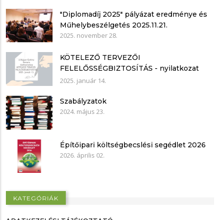
"Diplomadíj 2025" pályázat eredménye és
Műhelybeszélgetés 2025.11.21.
2025. november 28.
KÖTELEZŐ TERVEZŐI
FELELŐSSÉGBIZTOSÍTÁS - nyilatkozat
mintákkal
2025. január 14.
Szabályzatok
2024. május 23.
Építőipari költségbecslési segédlet 2026
2026. április 02.
KATEGÓRIÁK