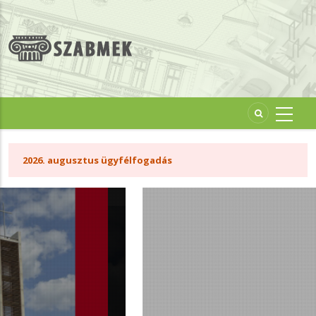
Ugrás
a
tartalomra
2026. augusztus ügyfélfogadás
2