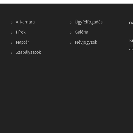
A Kamara
Ügyfélfogadás
Ü
Hírek
Galéria
K
Naptár
Névjegyzék
az
Szabályzatok