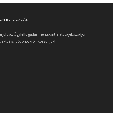
GYFÉLFOGADÁS
érjük, az
Ügyfélfogadás
menüpont alatt tájékozódjon
 aktuális időpontokról! Köszönjük!