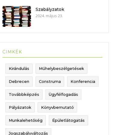
Szabályzatok
2024. május 23.
CIMKÉK
Kirándulás
Műhelybeszélgetések
Debrecen
Construma
Konferencia
Továbbképzés
Ügyfélfogadás
Pályázatok
Könyvbemutató
Munkalehetőség
Épületlátogatás
Jogszabályváltozás