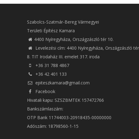
Szabolcs-Szatmár-Bereg Vármegyei
Területi Építész Kamara
4400 Nyíregyháza, Országzászló tér 10.
Levelezési cím: 4400 Nyíregyháza, Országzászló tér
8. TIT Irodaház III. emelet 317. iroda
+36 31 788 4867
+36 42 401 133
epiteszkamara@gmail.com
Facebook
Hivatali kapu: SZSZBMTEK 157472766
Bankszámlaszám:
OTP Bank 11744003-20918435-00000000
Adószám: 18798560-1-15