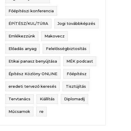
Főépítészi konferencia
ÉPÍTÉSZ/KUL/TÚRA
Jogi továbbképzés
Emlékezzünk
Makovecz
Előadás anyag
Felelősségbiztosítás
Etikai panasz benyújtása
MÉK podcast
Építész Közlöny ONLINE
Főépítész
eredeti tervező keresés
Tisztújítás
Tervtanács
Kiállítás
Diplomadíj
Műcsarnok
re