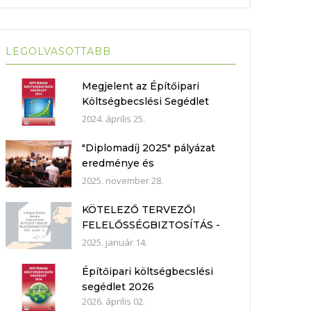
LEGOLVASOTTABB
Megjelent az Építőipari
Költségbecslési Segédlet
2024
2024. április 25.
"Diplomadíj 2025" pályázat
eredménye és
Műhelybeszélgetés 2025.11.21.
2025. november 28.
KÖTELEZŐ TERVEZŐI
FELELŐSSÉGBIZTOSÍTÁS -
nyilatkozat mintákkal
2025. január 14.
Építőipari költségbecslési
segédlet 2026
2026. április 02.