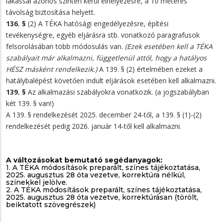
lakással azonos szinten kerül elhelyezésre, a 10 méteres
távolság biztosítása helyett.
136. §
(2) A TÉKA hatósági engedélyezésre, építési
tevékenységre, egyéb eljárásra stb. vonatkozó paragrafusok
felsorolásában több módosulás van.
(Ezek esetében kell a TÉKA
szabályait már alkalmazni, függetlenül attól, hogy a hatályos
HÉSZ másként rendelkezik.)
A 139. § (2) értelmében ezeket a
hatálybalépést követően indult eljárások esetében kell alkalmazni.
139. §
Az alkalmazási szabályokra vonatkozik. (a jogszabályban
két 139. § van!)
A 139. § rendelkezését 2025. december 24-től, a 139. § (1)-(2)
rendelkezését pedig 2026. január 14-től kell alkalmazni.
A változásokat bemutató segédanyagok:
1.
A TÉKA módosítások preparált, színes tájékoztatása,
2025. augusztus 28 óta vezetve, korrektúra nélkül,
színekkel jelölve.
2.
A TÉKA módosítások preparált, színes tájékoztatása,
2025. augusztus 28 óta vezetve, korrektúrásan (törölt,
beiktatott szövegrészek)