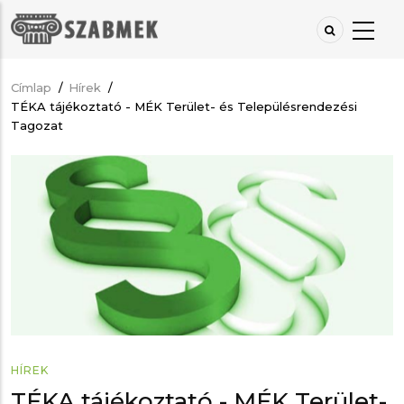
Ugrás
a
tartalomra
Címlap
/
Hírek
/
Morzsa
TÉKA tájékoztató - MÉK Terület- és Településrendezési
Tagozat
HÍREK
TÉKA tájékoztató - MÉK Terület-