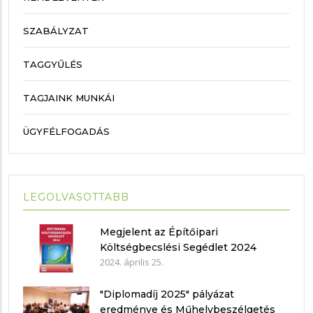
SZABÁLYZAT
TAGGYŰLÉS
TAGJAINK MUNKÁI
ÜGYFÉLFOGADÁS
LEGOLVASOTTABB
Megjelent az Építőipari
Költségbecslési Segédlet 2024
2024. április 25.
"Diplomadíj 2025" pályázat
eredménye és Műhelybeszélgetés