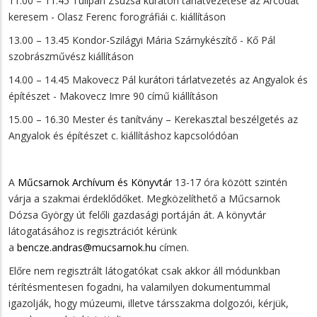
11.00 – 11.45 Tulipán Zsuzsa kurátori tárlatvezetése az Arcodat
keresem - Olasz Ferenc forográfiái c. kiállításon
13.00 – 13.45 Kondor-Szilágyi Mária Szárnykészítő - Kő Pál
szobrászművész kiállításon
14.00 – 14.45 Makovecz Pál kurátori tárlatvezetés az Angyalok és
építészet - Makovecz Imre 90 című kiállításon
15.00 – 16.30 Mester és tanítvány – Kerekasztal beszélgetés az
Angyalok és építészet c. kiállításhoz kapcsolódóan
A
Műcsarnok Archívum és Könyvtár
13-17 óra között szintén
várja a szakmai érdeklődőket. Megközelíthető a Műcsarnok
Dózsa György út felőli gazdasági portáján át. A könyvtár
látogatásához is regisztrációt kérünk
a
bencze.andras@mucsarnok.hu
címen.
Előre nem regisztrált látogatókat csak akkor áll módunkban
térítésmentesen fogadni, ha valamilyen dokumentummal
igazolják, hogy múzeumi, illetve társszakma dolgozói, kérjük,