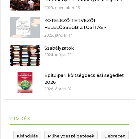
2025.11.21.
2025. november 28.
KÖTELEZŐ TERVEZŐI
FELELŐSSÉGBIZTOSÍTÁS -
nyilatkozat mintákkal
2025. január 14.
Szabályzatok
2024. május 23.
Építőipari költségbecslési segédlet
2026
2026. április 02.
CIMKÉK
Kirándulás
Műhelybeszélgetések
Debrecen