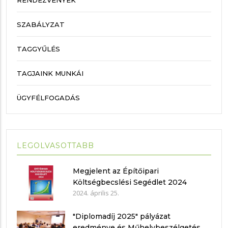
RENDEZVÉNYEK
SZABÁLYZAT
TAGGYŰLÉS
TAGJAINK MUNKÁI
ÜGYFÉLFOGADÁS
LEGOLVASOTTABB
Megjelent az Építőipari
Költségbecslési Segédlet 2024
2024. április 25.
"Diplomadíj 2025" pályázat
eredménye és Műhelybeszélgetés