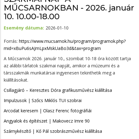
MŰCSARNOKBAN - 2026. január
10. 10.00-18.00
Esemény dátuma
2026-01-10
Forrás:
https://www.mucsarnok.hu/program/programok.php?
mid=xBuPu6sAJmLpxMskUaBo3d&tax=program
A Műcsarnok 2026. január 10., szombat 10-18 óra között tartja
az alábbi tárlatok szakmai napját, amikor a múzeumi és a
társszakmák munkatársai ingyenesen tekinthetik meg a
kiállításokat.
Csillagjáró – Keresztes Dóra grafikusművész kiállítása
Impulzusok | Szőcs Miklós TUI szobrai
Arcodat keresem | Olasz Ferenc fotográfiái
Angyalok és építészet | Makovecz Imre 90
Szárnykészítő | Kő Pál szobrászművész kiállítása