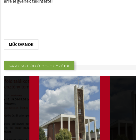
erre legyenek tekintettel!
MŰCSARNOK
KAPCSOLÓDÓ BEJEGYZÉEK