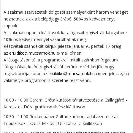
A szakmai szervezetek dolgozói személyenként három vendéget
hozhatnak, akik a belépőjegy árából 50%-os kedvezményt
kapnak.
A szakmai napon a kiállítások katalógusait regisztrált látogatóink
10%-os kedvezménnyel vásárolhatják meg.
Részvételi szándékát kérjük jelezze január 9., péntek 17 óráig
az
eri.ildiko@mucsarnok.hu
e-mail címen.
A látogatáson túl a programokra limitált számban fogadunk
látogatókat, külön regisztrációt kérünk, ezért kérjük, hogy
regisztrációja során az
eri.ildiko@mucsarnok.hu
címen jelezze, ha
valamelyik programon is szeretne részt venni.
10.00 - 10.30 Garami Gréta kurátori tárlatvezetése a Csillagjáró -
Keresztes Dóra grafikusművész kiállításon
10.30 - 11.00 Rockenbauer Zoltán kurátori tárlatvezetése az
Impulzusok - Szöcs Miklós TUI szobrai c. kiállításon