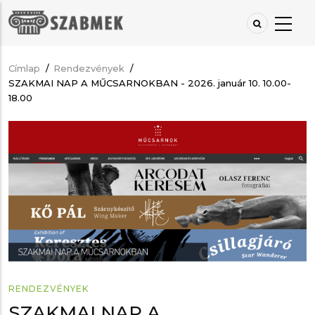
Ugrás
a
tartalomra
Címlap
/
Rendezvények
/
Morzsa
SZAKMAI NAP A MŰCSARNOKBAN - 2026. január 10. 10.00-
18.00
RENDEZVÉNYEK
SZAKMAI NAP A