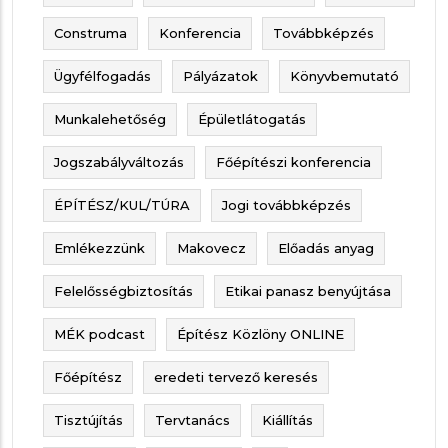
Construma
Konferencia
Továbbképzés
Ügyfélfogadás
Pályázatok
Könyvbemutató
Munkalehetőség
Épületlátogatás
Jogszabályváltozás
Főépítészi konferencia
ÉPÍTÉSZ/KUL/TÚRA
Jogi továbbképzés
Emlékezzünk
Makovecz
Előadás anyag
Felelősségbiztosítás
Etikai panasz benyújtása
MÉK podcast
Építész Közlöny ONLINE
Főépítész
eredeti tervező keresés
Tisztújítás
Tervtanács
Kiállítás