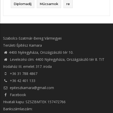
Diplomadíj
Műcsarnok
re
Szabolcs-Szatmár-Bereg Vármegyei
Területi Építész Kamara
4400 Nyíregyháza, Országzászló tér 10.
Levelezési cím: 4400 Nyíregyháza, Országzászló tér 8. TIT
Irodaház III. emelet 317. iroda
+36 31 788 4867
+36 42 401 133
epiteszkamara@gmail.com
Facebook
Hivatali kapu: SZSZBMTEK 157472766
Bankszámlaszám: