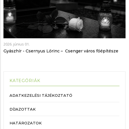
2026. június 01.
Gyászhír - Csernyus Lőrinc – Csenger város főépítésze
KATEGÓRIÁK
ADATKEZELÉSI TÁJÉKOZTATÓ
DÍJAZOTTAK
HATÁROZATOK