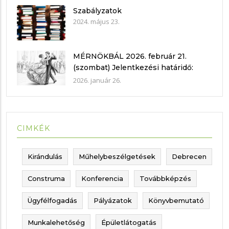
Szabályzatok
2024. május 23.
MÉRNÖKBÁL 2026. február 21.
(szombat) Jelentkezési határidő:
2026. február 15.
2026. január 26.
CIMKÉK
Kirándulás
Műhelybeszélgetések
Debrecen
Construma
Konferencia
Továbbképzés
Ügyfélfogadás
Pályázatok
Könyvbemutató
Munkalehetőség
Épületlátogatás