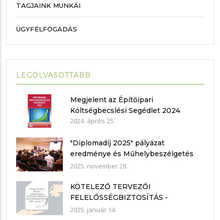
TAGJAINK MUNKÁI
ÜGYFÉLFOGADÁS
LEGOLVASOTTABB
Megjelent az Építőipari
Költségbecslési Segédlet 2024
2024. április 25.
"Diplomadíj 2025" pályázat
eredménye és Műhelybeszélgetés
2025.11.21.
2025. november 28.
KÖTELEZŐ TERVEZŐI
FELELŐSSÉGBIZTOSÍTÁS -
nyilatkozat mintákkal
2025. január 14.