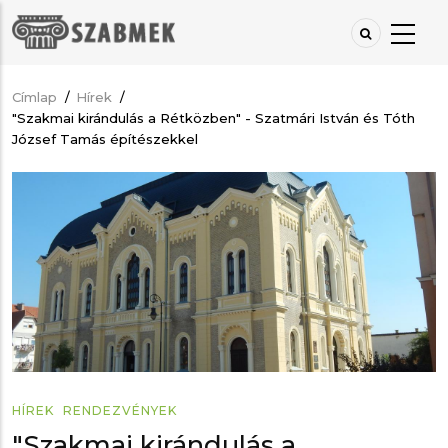
Ugrás
a
tartalomra
Címlap
/
Hírek
/
Morzsa
"Szakmai kirándulás a Rétközben" - Szatmári István és Tóth
József Tamás építészekkel
HÍREK
RENDEZVÉNYEK
"Szakmai kirándulás a