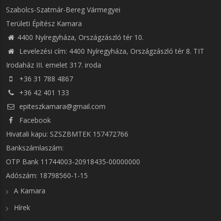
Szabolcs-Szatmár-Bereg Vármegyei
Területi Építész Kamara
4400 Nyíregyháza, Országzászló tér 10.
Levelezési cím: 4400 Nyíregyháza, Országzászló tér 8. TIT
Irodaház III. emelet 317. iroda
+36 31 788 4867
+36 42 401 133
epiteszkamara@gmail.com
Facebook
Hivatali kapu: SZSZBMTEK 157472766
Bankszámlaszám:
OTP Bank 11744003-20918435-00000000
Adószám: 18798560-1-15
A Kamara
Hírek