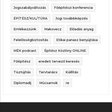
Jogszabályváltozás
Főépítészi konferencia
ÉPÍTÉSZ/KUL/TÚRA
Jogi továbbképzés
Emlékezzünk
Makovecz
Előadás anyag
Felelősségbiztosítás
Etikai panasz benyújtása
MÉK podcast
Építész Közlöny ONLINE
Főépítész
eredeti tervező keresés
Tisztújítás
Tervtanács
Kiállítás
Diplomadíj
Műcsarnok
re