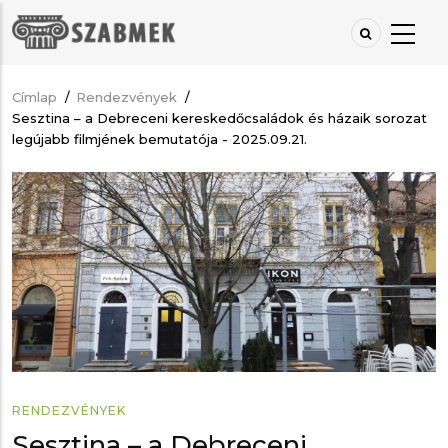
Ugrás
a
tartalomra
Címlap
/
Rendezvények
/
Morzsa
Sesztina – a Debreceni kereskedőcsaládok és házaik sorozat
legújabb filmjének bemutatója - 2025.09.21.
RENDEZVÉNYEK
Sesztina – a Debreceni