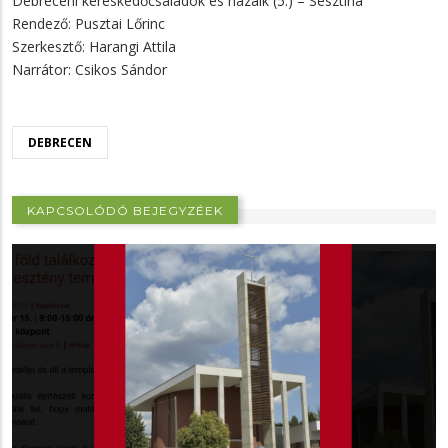
Debreceni kereskedőcsaládok és házaik (5.) – Sesztina
Rendező: Pusztai Lőrinc
Szerkesztő: Harangi Attila
Narrátor: Csikos Sándor
DEBRECEN
KAPCSOLÓDÓ BEJEGYZÉEK