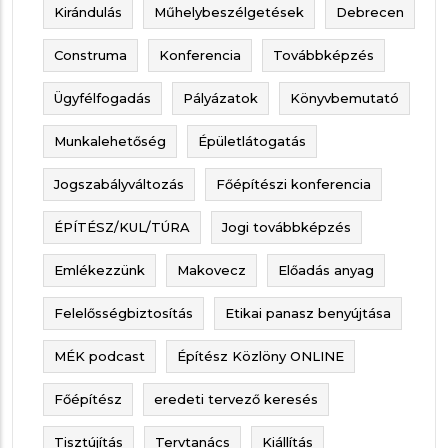
Kirándulás
Műhelybeszélgetések
Debrecen
Construma
Konferencia
Továbbképzés
Ügyfélfogadás
Pályázatok
Könyvbemutató
Munkalehetőség
Épületlátogatás
Jogszabályváltozás
Főépítészi konferencia
ÉPÍTÉSZ/KUL/TÚRA
Jogi továbbképzés
Emlékezzünk
Makovecz
Előadás anyag
Felelősségbiztosítás
Etikai panasz benyújtása
MÉK podcast
Építész Közlöny ONLINE
Főépítész
eredeti tervező keresés
Tisztújítás
Tervtanács
Kiállítás