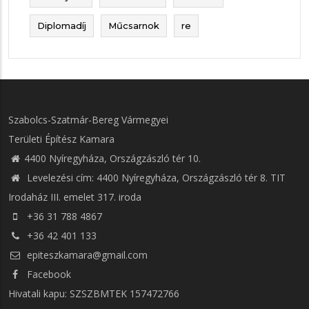
Diplomadíj
Műcsarnok
re
Szabolcs-Szatmár-Bereg Vármegyei
Területi Építész Kamara
4400 Nyíregyháza, Országzászló tér 10.
Levelezési cím: 4400 Nyíregyháza, Országzászló tér 8. TIT
Irodaház III. emelet 317. iroda
+36 31 788 4867
+36 42 401 133
epiteszkamara@gmail.com
Facebook
Hivatali kapu: SZSZBMTEK 157472766