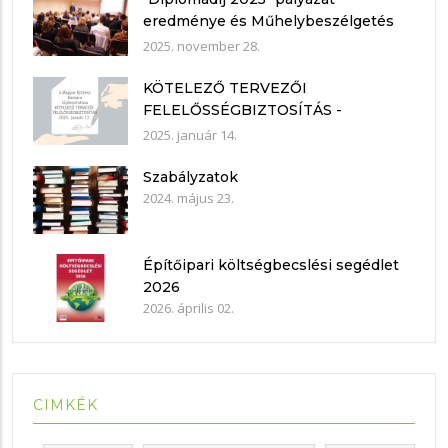
eredménye és Műhelybeszélgetés
2025.11.21.
2025. november 28.
KÖTELEZŐ TERVEZŐI
FELELŐSSÉGBIZTOSÍTÁS -
nyilatkozat mintákkal
2025. január 14.
Szabályzatok
2024. május 23.
Építőipari költségbecslési segédlet
2026
2026. április 02.
CIMKÉK