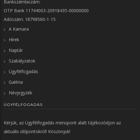
Bankszámlaszám:
OTP Bank 11744003-20918435-00000000
Adószám: 18798560-1-15
A Kamara
Hírek
Naptár
Szabályzatok
Ügyfélfogadás
Galéria
Névjegyzék
ÜGYFÉLFOGADÁS
Kérjük, az
Ügyfélfogadás
menüpont alatt tájékozódjon az
aktuális időpontokról! Köszönjük!