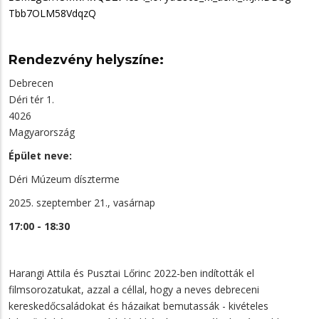
Tbb7OLM58VdqzQ
Rendezvény helyszíne:
Debrecen
Déri tér 1.
4026
Magyarország
Épület neve:
Déri Múzeum díszterme
2025. szeptember 21., vasárnap
17:00 - 18:30
Harangi Attila és Pusztai Lőrinc 2022-ben indították el
filmsorozatukat, azzal a céllal, hogy a neves debreceni
kereskedőcsaládokat és házaikat bemutassák - kivételes