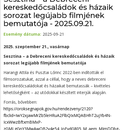
kereskedőcsaládok és házaik
sorozat legújabb filmjének
bemutatója - 2025.09.21.
Esemény dátuma
2025-09-21
2025. szeptember 21., vasárnap
Sesztina – a Debreceni kereskedőcsaládok és házaik
sorozat legújabb filmjének bemutatója
Harangi Attila és Pusztai Lőrinc 2022-ben indították el
filmsorozatukat, azzal a céllal, hogy a neves debreceni
kereskedőcsaládokat és házaikat bemutassák – kivételes
lehetőségként – az utódokkal készített interjúk alapján.
Forrás, bővebben:
https://oroksegnapok.gov.hu/rendezveny/2120?
fbclid=IwY2xjawMrZb5leHRuA2FlbQIxMQABHhT2ujYb4N-
IcxWwzBftxmBMxP-
zGMLgGnY3MwAwQB2v4e54_IoFydG805_M_aem_MJmDDbg-