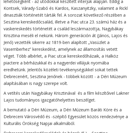
lehetőségként - az utódokkal készített interjúk alapján. Eddig a
Kontsek, Várady-Szabó és Kardos, Kaszanyitzky, valamint a Rickl
dinasztiák történetét tárták fel. A sorozat következő részében a
Sesztina kereskedőcsalád, illetve a Piac utca 23. számú ház és a
vaskereskedés történetét a család leszármazottja, Nagybákay
Krisztina meséli el nekünk. Három generáción át (János, Lajos és
Jenő) vezették sikerre az 1819-ben alapított „Vasüzlet a
Vasemberhez” kereskedést, amelynek az államosítás vetett
véget. Több albérlet, a Piac utcai kereskedőházaik, a Halköz
piactere a bérházukkal és a nagyerdei villájuk nyomába
eredhetünk. Jelentős közéleti tevékenységükkel sokat tettek
Debrecenért, Sesztina Jenőnek - többek között - a Déri Múzeum
alapításában is nagy szerepe volt.
A vetítés után Nagybákay Krisztinával és a film készítőivel Lakner
Lajos tudományos igazgatóhelyettes beszélget.
A bemutató a Déri Múzeum, a Déri Múzeum Baráti Köre és a
Debreceni Városvédő és -szépítő Egyesület közös rendezvénye a
Kulturális Örökség Napjai alkalmából.