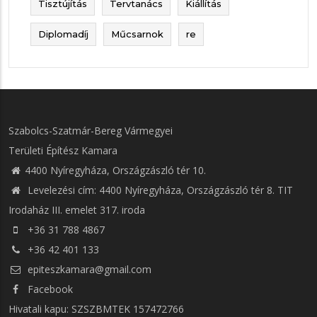
Tisztújítás
Tervtanács
Kiállítás
Diplomadíj
Műcsarnok
re
Szabolcs-Szatmár-Bereg Vármegyei
Területi Építész Kamara
4400 Nyíregyháza, Országzászló tér 10.
Levelezési cím: 4400 Nyíregyháza, Országzászló tér 8. TIT
Irodaház III. emelet 317. iroda
+36 31 788 4867
+36 42 401 133
epiteszkamara@gmail.com
Facebook
Hivatali kapu: SZSZBMTEK 157472766