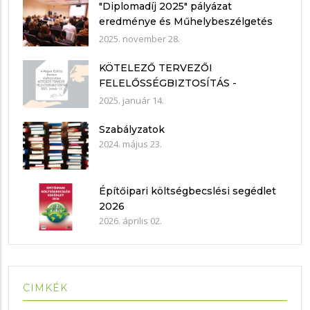
"Diplomadíj 2025" pályázat
eredménye és Műhelybeszélgetés
2025.11.21.
2025. november 28.
KÖTELEZŐ TERVEZŐI
FELELŐSSÉGBIZTOSÍTÁS -
nyilatkozat mintákkal
2025. január 14.
Szabályzatok
2024. május 23.
Építőipari költségbecslési segédlet
2026
2026. április 02.
CIMKÉK