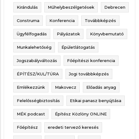
Kirándulás
Műhelybeszélgetések
Debrecen
Construma
Konferencia
Továbbképzés
Ügyfélfogadás
Pályázatok
Könyvbemutató
Munkalehetőség
Épületlátogatás
Jogszabályváltozás
Főépítészi konferencia
ÉPÍTÉSZ/KUL/TÚRA
Jogi továbbképzés
Emlékezzünk
Makovecz
Előadás anyag
Felelősségbiztosítás
Etikai panasz benyújtása
MÉK podcast
Építész Közlöny ONLINE
Főépítész
eredeti tervező keresés