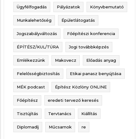
Ügyfélfogadás
Pályázatok
Könyvbemutató
Munkalehetőség
Épületlátogatás
Jogszabályváltozás
Főépítészi konferencia
ÉPÍTÉSZ/KUL/TÚRA
Jogi továbbképzés
Emlékezzünk
Makovecz
Előadás anyag
Felelősségbiztosítás
Etikai panasz benyújtása
MÉK podcast
Építész Közlöny ONLINE
Főépítész
eredeti tervező keresés
Tisztújítás
Tervtanács
Kiállítás
Diplomadíj
Műcsarnok
re