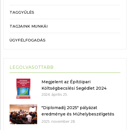
TAGGYŰLÉS
TAGJAINK MUNKÁI
ÜGYFÉLFOGADÁS
LEGOLVASOTTABB
Megjelent az Építőipari
Költségbecslési Segédlet 2024
2024. április 25.
"Diplomadíj 2025" pályázat
eredménye és Műhelybeszélgetés
2025.11.21.
2025. november 28.