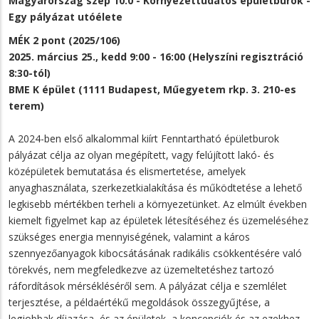
Magyarország szép 10.0 - Környezettudatos épületburok -
Egy pályázat utóélete
MÉK 2 pont (2025/106)
2025. március 25., kedd 9:00 - 16:00 (Helyszíni regisztráció
8:30-tól)
BME K épület (1111 Budapest, Műegyetem rkp. 3. 210-es
terem)
A 2024-ben első alkalommal kiírt Fenntartható épületburok
pályázat célja az olyan megépített, vagy felújított lakó- és
középületek bemutatása és elismertetése, amelyek
anyaghasználata, szerkezetkialakítása és működtetése a lehető
legkisebb mértékben terheli a környezetünket. Az elmúlt években
kiemelt figyelmet kap az épületek létesítéséhez és üzemeléséhez
szükséges energia mennyiségének, valamint a káros
szennyezőanyagok kibocsátásának radikális csökkentésére való
törekvés, nem megfeledkezve az üzemeltetéshez tartozó
ráfordítások mérsékléséről sem. A pályázat célja e szemlélet
terjesztése, a példaértékű megoldások összegyűjtése, a
legjobbak díjazása, és az épületek, a koncepciók és az ezekhez