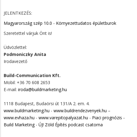
JELENTKEZÉS:
Magyarország szép 10.0 - Környezettudatos épületburok
Szeretettel várjuk Önt is!
Üdvözlettel:
Podmoniczky Anita
Irodavezető
Build-Communication Kft.
Mobil: +36 70 608 2653
E-mail:
iroda@buildmarketing.hu
1118 Budapest, Budaörsi út 131/A 2. em. 4.
www.buildmarketing.hu
-
www.buildrendezvenyek.hu
–
www.evhaza.hu
-
www.varepitopalyazat.hu
-
Piaci prognózis -
Build Marketing
-
ÚJ! Zöld Építés podcast csatorna