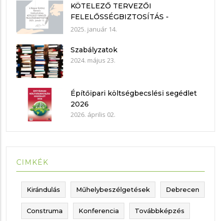
KÖTELEZŐ TERVEZŐI
FELELŐSSÉGBIZTOSÍTÁS -
nyilatkozat mintákkal
2025. január 14.
Szabályzatok
2024. május 23.
Építőipari költségbecslési segédlet
2026
2026. április 02.
CIMKÉK
Kirándulás
Műhelybeszélgetések
Debrecen
Construma
Konferencia
Továbbképzés