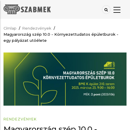
Ugrás
a
tartalomra
Címlap
/
Rendezvények
/
Morzsa
Magyarország szép 10.0 - Környezettudatos épületburok -
egy pályázat utóélete
RENDEZVÉNYEK
Magyarország szép 10.0 -