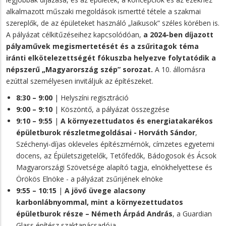
alkalmazott műszaki megoldások ismertté tétele a szakmai
szereplők, de az épületeket használó „laikusok” széles körében is.
A pályázat célkitűzéseihez kapcsolódóan,
a 2024-ben díjazott
pályaművek megismertetését és a zsűritagok téma
iránti elkötelezettségét fókuszba helyezve folytatódik a
népszerű „Magyarország szép” sorozat.
A 10. állomásra
ezúttal személyesen invitáljuk az építészeket.
8:30 – 9:00
| Helyszíni regisztráció
9:00 – 9:10
| Köszöntő, a pályázat összegzése
9:10 – 9:55
|
A környezettudatos és energiatakarékos
épületburok részletmegoldásai - Horváth Sándor
,
Széchenyi-díjas okleveles építészmérnök, címzetes egyetemi
docens, az Épületszigetelők, Tetőfedők, Bádogosok és Ácsok
Magyarországi Szövetsége alapító tagja, elnökhelyettese és
Örökös Elnöke - a pályázat zsűrijének elnöke
9:55 – 10:15
|
A jövő üvege alacsony
karbonlábnyommal, mint a környezettudatos
épületburok része – Németh Árpád András
, a Guardian
Glass építész szaktanácsadója