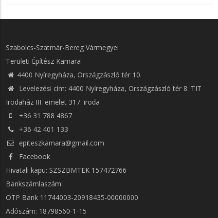
Szabolcs-Szatmár-Bereg Vármegyei
Területi Építész Kamara
4400 Nyíregyháza, Országzászló tér 10.
Levelezési cím: 4400 Nyíregyháza, Országzászló tér 8. TIT
Irodaház III. emelet 317. iroda
+36 31 788 4867
+36 42 401 133
epiteszkamara@gmail.com
Facebook
Hivatali kapu: SZSZBMTEK 157472766
Bankszámlaszám:
OTP Bank 11744003-20918435-00000000
Adószám: 18798560-1-15