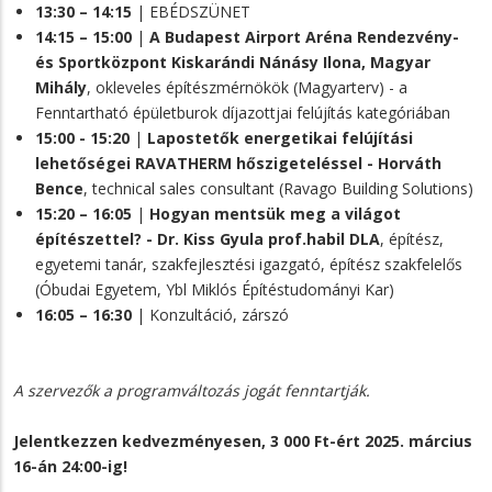
13:30 – 14:15
| EBÉDSZÜNET
14:15 – 15:00
|
A Budapest Airport Aréna Rendezvény-
és Sportközpont Kiskarándi Nánásy Ilona, Magyar
Mihály
, okleveles építészmérnökök (Magyarterv) - a
Fenntartható épületburok díjazottjai felújítás kategóriában
15:00 - 15:20
|
Lapostetők energetikai felújítási
lehetőségei RAVATHERM hőszigeteléssel - Horváth
Bence
, technical sales consultant (Ravago Building Solutions)
15:20 – 16:05
|
Hogyan mentsük meg a világot
építészettel? - Dr. Kiss Gyula prof.habil DLA
, építész,
egyetemi tanár, szakfejlesztési igazgató, építész szakfelelős
(Óbudai Egyetem, Ybl Miklós Építéstudományi Kar)
16:05 – 16:30
| Konzultáció, zárszó
A szervezők a programváltozás jogát fenntartják.
Jelentkezzen kedvezményesen, 3 000 Ft-ért 2025. március
16-án 24:00-ig!