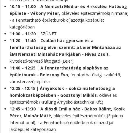
10:15 – 11:00
|
A Nemzeti Média- és Hírközlési Hatóság
épülete - Vékony Péter
, okleveles építészmérnök( nirmana)
- a Fenntartható épületburok díjazottja középület
kategóriában
11:00 – 11:20
| SZÜNET
11:20 – 11:40
|
Családi ház gyorsan és a
fenntarthatóság elvei szerint: a Leier Mintaháza az
ÉMI Nemzeti Mintaház Parkjában - Hives Zsolt
,
kivitelező-tervező látogató (Leier)
11:40 – 12:25
|
A fenntarthatóság alapköve az
épületburok - Beleznay Éva
, fenntarthatósági szakértő,
várostervező, építész
12:25 - 12:45
|
Árnyékolók – sokszínű lehetőség a
homlokzatképzésben - Gosztonyi Miklós
, okleveles
építészmérnök (Krüllung Árnyékolástechnika Kft.)
12:45 – 13:30
|
A diósdi Emília ház - Bakos Bálint, Kosik
Péter, Molnár Máté
, okleveles építészmérnökök (Equinox
International) – a Fenntartható épületburok díjazottjai
lakóépület kategóriában