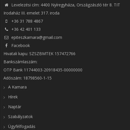
Levelezési cím: 4400 Nyíregyháza, Országzászló tér 8. TIT
Irodaház III. emelet 317. iroda
+36 31 788 4867
+36 42 401 133
epiteszkamara@gmail.com
Facebook
Hivatali kapu: SZSZBMTEK 157472766
Bankszámlaszám:
OTP Bank 11744003-20918435-00000000
Adószám: 18798560-1-15
A Kamara
Hírek
Naptár
Szabályzatok
Ügyfélfogadás