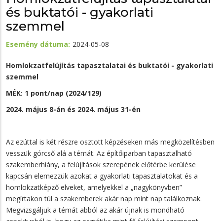
és buktatói - gyakorlati
szemmel
Esemény dátuma
2024-05-08
Homlokzatfelújítás tapasztalatai és buktatói - gyakorlati
szemmel
MÉK: 1 pont/nap (2024/129)
2024. május 8-án és 2024. május 31-én
Az ezúttal is két részre osztott képzéseken más megközelítésben
vesszük górcső alá a témát. Az építőiparban tapasztalható
szakemberhiány, a felújítások szerepének előtérbe kerülése
kapcsán elemezzük azokat a gyakorlati tapasztalatokat és a
homlokzatképző elveket, amelyekkel a „nagykönyvben”
megírtakon túl a szakemberek akár nap mint nap találkoznak.
Megvizsgáljuk a témát abból az akár újnak is mondható