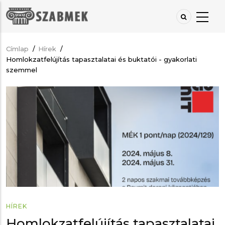
Ugrás
a
tartalomra
Címlap
/
Hírek
/
Morzsa
Homlokzatfelújítás tapasztalatai és buktatói - gyakorlati
szemmel
HÍREK
Homlokzatfelújítás tapasztalatai