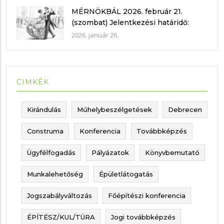
MÉRNÖKBÁL 2026. február 21.
(szombat) Jelentkezési határidő:
2026. február 15.
2026. január 26.
CIMKÉK
Kirándulás
Műhelybeszélgetések
Debrecen
Construma
Konferencia
Továbbképzés
Ügyfélfogadás
Pályázatok
Könyvbemutató
Munkalehetőség
Épületlátogatás
Jogszabályváltozás
Főépítészi konferencia
ÉPÍTÉSZ/KUL/TÚRA
Jogi továbbképzés