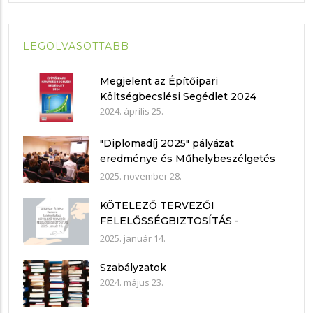
LEGOLVASOTTABB
Megjelent az Építőipari
Költségbecslési Segédlet 2024
2024. április 25.
"Diplomadíj 2025" pályázat
eredménye és Műhelybeszélgetés
2025.11.21.
2025. november 28.
KÖTELEZŐ TERVEZŐI
FELELŐSSÉGBIZTOSÍTÁS -
nyilatkozat mintákkal
2025. január 14.
Szabályzatok
2024. május 23.