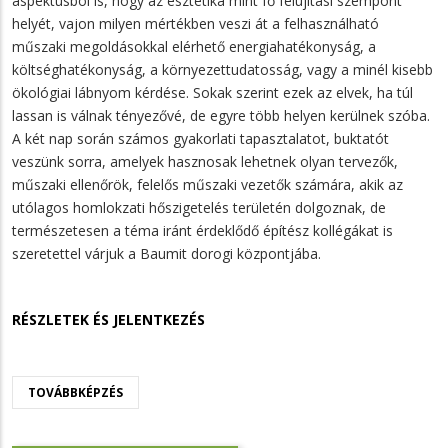
aspektusból is, hogy az esztétika mint fő felújítási szempont
helyét, vajon milyen mértékben veszi át a felhasználható
műszaki megoldásokkal elérhető energiahatékonyság, a
költséghatékonyság, a környezettudatosság, vagy a minél kisebb
ökológiai lábnyom kérdése. Sokak szerint ezek az elvek, ha túl
lassan is válnak tényezővé, de egyre több helyen kerülnek szóba.
A két nap során számos gyakorlati tapasztalatot, buktatót
veszünk sorra, amelyek hasznosak lehetnek olyan tervezők,
műszaki ellenőrök, felelős műszaki vezetők számára,
akik az
utólagos homlokzati hőszigetelés területén dolgoznak, de
természetesen a téma iránt érdeklődő építész kollégákat is
szeretettel várjuk a Baumit dorogi központjába.
RÉSZLETEK ÉS JELENTKEZÉS
TOVÁBBKÉPZÉS