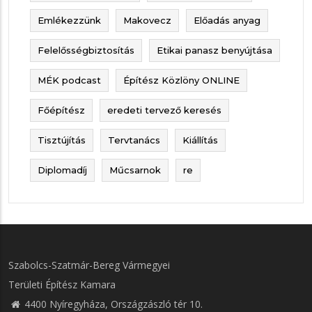
Emlékezzünk
Makovecz
Előadás anyag
Felelősségbiztosítás
Etikai panasz benyújtása
MÉK podcast
Építész Közlöny ONLINE
Főépítész
eredeti tervező keresés
Tisztújítás
Tervtanács
Kiállítás
Diplomadíj
Műcsarnok
re
Szabolcs-Szatmár-Bereg Vármegyei
Területi Építész Kamara
4400 Nyíregyháza, Országzászló tér 10.