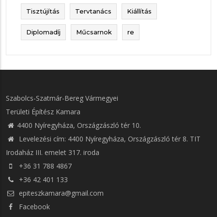
Tisztújítás
Tervtanács
Kiállítás
Diplomadíj
Műcsarnok
re
Szabolcs-Szatmár-Bereg Vármegyei
Területi Építész Kamara
4400 Nyíregyháza, Országzászló tér 10.
Levelezési cím: 4400 Nyíregyháza, Országzászló tér 8. TIT
Irodaház III. emelet 317. iroda
+36 31 788 4867
+36 42 401 133
epiteszkamara@gmail.com
Facebook