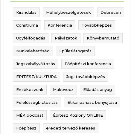
Kirándulás
Műhelybeszélgetések
Debrecen
Construma
Konferencia
Továbbképzés
Ügyfélfogadás
Pályázatok
Könyvbemutató
Munkalehetőség
Épületlátogatás
Jogszabályváltozás
Főépítészi konferencia
ÉPÍTÉSZ/KUL/TÚRA
Jogi továbbképzés
Emlékezzünk
Makovecz
Előadás anyag
Felelősségbiztosítás
Etikai panasz benyújtása
MÉK podcast
Építész Közlöny ONLINE
Főépítész
eredeti tervező keresés