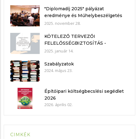
"Diplomadíj 2025" pályázat
eredménye és Műhelybeszélgetés
2025.11.21.
2025. november 28.
KÖTELEZŐ TERVEZŐI
FELELŐSSÉGBIZTOSÍTÁS -
nyilatkozat mintákkal
2025. január 14.
Szabályzatok
2024. május 23.
Építőipari költségbecslési segédlet
2026
2026. április 02.
CIMKÉK