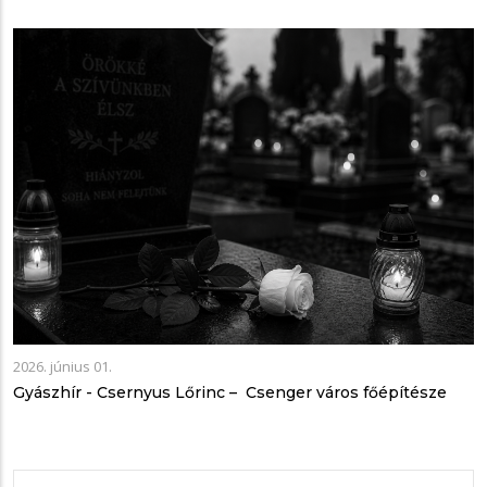
2026. június 01.
Gyászhír - Csernyus Lőrinc – Csenger város főépítésze