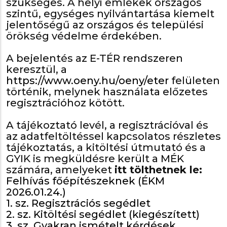
szükséges. A helyi emlékek országos
szintű, egységes nyilvántartása kiemelt
jelentőségű az országos és települési
örökség védelme érdekében.
A bejelentés az E-TÉR rendszeren
keresztül, a
https://www.oeny.hu/oeny/eter
felületen
történik, melynek használata előzetes
regisztrációhoz kötött.
A tájékoztató levél, a regisztrációval és
az adatfeltöltéssel kapcsolatos részletes
tájékoztatás, a kitöltési útmutató és a
GYIK is megküldésre került a MÉK
számára, amelyeket
itt tölthetnek le:
Felhívás főépítészeknek (ÉKM
2026.01.24.)
1. sz. Regisztrációs segédlet
2. sz. Kitöltési segédlet (kiegészített)
3. sz. Gyakran ismételt kérdések