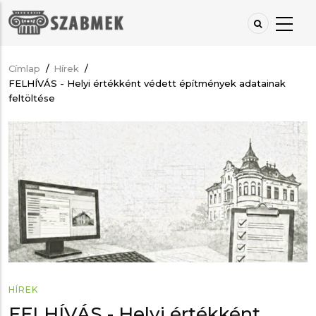
Ugrás
a
tartalomra
Címlap
/
Hírek
/
Morzsa
FELHÍVÁS - Helyi értékként védett építmények adatainak
feltöltése
HÍREK
FELHÍVÁS - Helyi értékként