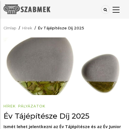
Ugrás
a
tartalomra
Címlap
/
Hírek
/
Év Tájépítésze Díj 2025
Morzsa
HÍREK
PÁLYÁZATOK
Év Tájépítésze Díj 2025
Ismét lehet jelentkezni az Év Tájépítésze és az Év Junior