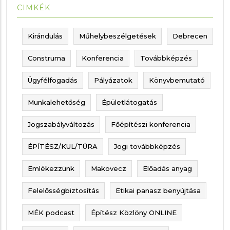
CIMKÉK
Kirándulás
Műhelybeszélgetések
Debrecen
Construma
Konferencia
Továbbképzés
Ügyfélfogadás
Pályázatok
Könyvbemutató
Munkalehetőség
Épületlátogatás
Jogszabályváltozás
Főépítészi konferencia
ÉPÍTÉSZ/KUL/TÚRA
Jogi továbbképzés
Emlékezzünk
Makovecz
Előadás anyag
Felelősségbiztosítás
Etikai panasz benyújtása
MÉK podcast
Építész Közlöny ONLINE