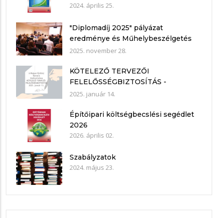
2024. április 25.
"Diplomadíj 2025" pályázat
eredménye és Műhelybeszélgetés
2025.11.21.
2025. november 28.
KÖTELEZŐ TERVEZŐI
FELELŐSSÉGBIZTOSÍTÁS -
nyilatkozat mintákkal
2025. január 14.
Építőipari költségbecslési segédlet
2026
2026. április 02.
Szabályzatok
2024. május 23.