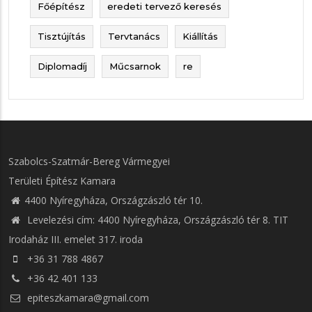
Főépítész
eredeti tervező keresés
Tisztújítás
Tervtanács
Kiállítás
Diplomadíj
Műcsarnok
re
Szabolcs-Szatmár-Bereg Vármegyei
Területi Építész Kamara
4400 Nyíregyháza, Országzászló tér 10.
Levelezési cím: 4400 Nyíregyháza, Országzászló tér 8. TIT
Irodaház III. emelet 317. iroda
+36 31 788 4867
+36 42 401 133
epiteszkamara@gmail.com