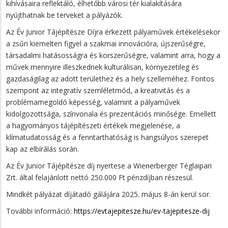
kihívásaira reflektáló, élhetőbb városi tér kialakítására
nyújthatnak be terveket a pályázók.
Az Év Junior Tájépítésze Díjra érkezett pályaművek értékelésekor
a zsűri kiemelten figyel a szakmai innovációra, újszerűségre,
társadalmi hatásosságra és korszerűségre, valamint arra, hogy a
művek mennyire illeszkednek kulturálisan, környezetileg és
gazdaságilag az adott területhez és a hely szelleméhez. Fontos
szempont az integratív szemléletmód, a kreativitás és a
problémamegoldó képesség, valamint a pályaművek
kidolgozottsága, színvonala és prezentációs minősége. Emellett
a hagyományos tájépítészeti értékek megjelenése, a
klímatudatosság és a fenntarthatóság is hangsúlyos szerepet
kap az elbírálás során.
Az Év Junior Tájépítésze díj nyertese a Wienerberger Téglaipari
Zrt. által felajánlott nettó 250.000 Ft pénzdíjban részesül.
Mindkét pályázat díjátadó gálájára 2025. május 8-án kerül sor.
További információ:
https://evtajepitesze.hu/ev-tajepitesze-dij