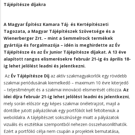
Tájépítésze díjakra
A Magyar Építész Kamara Táj‐ és Kertépítészeti
Tagozata, a Magyar Tájépítészek Szövetsége és a
Wienerberger Zrt.
– mint a Semmelrock termékek
gyártója és forgalmazója – idén is meghirdette az Év
Tájépítésze és az Év Junior Tájépítésze díjakat. A 13 éve
alapított rangos elismerésekre február 21-ig és április 18-
ig lehet jelölést leadni és jelentkezni.
Az
Év Tájépítésze Díj
az aktív szakmagyakorlók egy rövidebb
szakmai periódusának kiemelkedő – maximum 10 évre kiterjedő
– teljesítményét és a szakmai innováció elismerését célozza.
Az
idei díjra február 21-ig lehet jelölést leadni és jelentkezni
,
mely során először egy képes szakmai önéletrajzot, majd a
döntőbe jutott pályázóknak egy portfóliót kell feltölteniük a
weboldalra. A tájépítészet sokszínűsége miatt a pályázatok
vizuális és esztétikai szempontból nehezen összehasonlíthatók.
Ezért a portfólió célja nem csupán a projektek bemutatása,