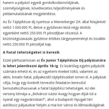
hanem a pályázó egyedi gondolkodásmódjának,
személyiségének, következetes teljesítményének és
példamutatásának megjelenítése.
Az Év Tájépítésze díj nyertese a Wienerberger Zrt. által felajánlott
nettó 1.000.000 Ft, illetve a győztesen kívül négy döntős
egyenként nettó 250.000 Ft pénzdíjban részesül. A
közönségszavazás győztese értékes tárgynyereményt és további
nettó 250.000 Ft pénzdíjat kap.
A fiatal tehetségeket is keresik
Ezzel párhuzamosan az
Év Junior Tájépítésze Díj pályázatára
is lehet jelentkezni április 18-ig
. Ez kizárólag egyéni pályázók
számára érhető el, és az egyetemi éveiket töltő, valamint az
aktív, kreatív fiatal, pályakezdő tájépítészeket ismeri el. A pályázat
célja, hogy egy konkrét tervezési feladaton keresztül
bemutatkozhassanak a fiatal tájépítész tehetségek. Az idei
verseny témája a „Belvárosi oázis! Avagy hogyan éljük túl a
nyarat egy nagyvárosban?”, ahol a budapesti Nyugati téri
autóbusz pályaudvar helyén a mai kor városi és klímaválságának