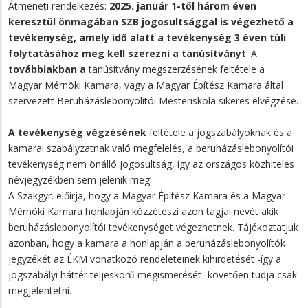
Átmeneti rendelkezés:
2025. január 1-től három éven
keresztül önmagában SZB jogosultsággal is végezhető a
tevékenység, amely idő alatt a tevékenység 3 éven túli
folytatásához meg kell szerezni a tanúsítványt
. A
továbbiakban a
tanúsítvány megszerzésének feltétele a
Magyar Mérnöki Kamara, vagy a Magyar Építész Kamara által
szervezett Beruházáslebonyolítói Mesteriskola sikeres elvégzése.
A tevékenység végzésének
feltétele a jogszabályoknak és a
kamarai szabályzatnak való megfelelés, a beruházáslebonyolítói
tevékenység nem önálló jogosultság, így az országos közhiteles
névjegyzékben sem jelenik meg!
A Szakgyr. előírja, hogy a Magyar Építész Kamara és a Magyar
Mérnöki Kamara honlapján közzéteszi azon tagjai nevét akik
beruházáslebonyolítói tevékenységet végezhetnek. Tájékoztatjuk
azonban, hogy a kamara a honlapján a beruházáslebonyolítók
jegyzékét az ÉKM vonatkozó rendeleteinek kihirdetését -így a
jogszabályi háttér teljeskörű megismerését- követően tudja csak
megjelentetni.