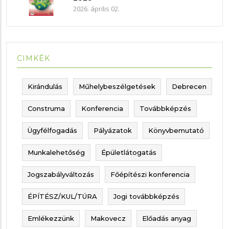
2026. április 02.
CIMKÉK
Kirándulás
Műhelybeszélgetések
Debrecen
Construma
Konferencia
Továbbképzés
Ügyfélfogadás
Pályázatok
Könyvbemutató
Munkalehetőség
Épületlátogatás
Jogszabályváltozás
Főépítészi konferencia
ÉPÍTÉSZ/KUL/TÚRA
Jogi továbbképzés
Emlékezzünk
Makovecz
Előadás anyag