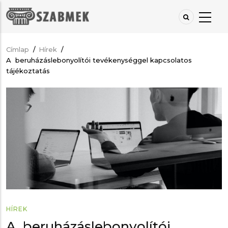
Ugrás
a
tartalomra
Címlap
/
Hírek
/
Morzsa
A beruházáslebonyolítói tevékenységgel kapcsolatos
tájékoztatás
HÍREK
A beruházáslebonyolítói