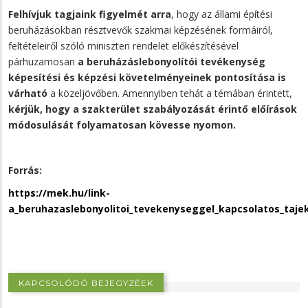
Felhívjuk tagjaink figyelmét arra
, hogy az állami építési
beruházásokban résztvevők szakmai képzésének formáiról,
feltételeiről szóló miniszteri rendelet előkészítésével
párhuzamosan
a beruházáslebonyolítói tevékenység
képesítési és képzési követelményeinek pontosítása is
várható
a közeljövőben. Amennyiben tehát a témában érintett,
kérjük, hogy a szakterület szabályozását érintő előírások
módosulását folyamatosan kövesse nyomon.
Forrás:
https://mek.hu/link-
a_beruhazaslebonyolitoi_tevekenyseggel_kapcsolatos_taje
KAPCSOLÓDÓ BEJEGYZÉEK