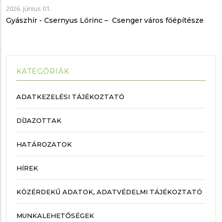
2026. június 01.
Gyászhír - Csernyus Lőrinc – Csenger város főépítésze
KATEGÓRIÁK
ADATKEZELÉSI TÁJÉKOZTATÓ
DÍJAZOTTAK
HATÁROZATOK
HÍREK
KÖZÉRDEKŰ ADATOK, ADATVÉDELMI TÁJÉKOZTATÓ
MUNKALEHETŐSÉGEK