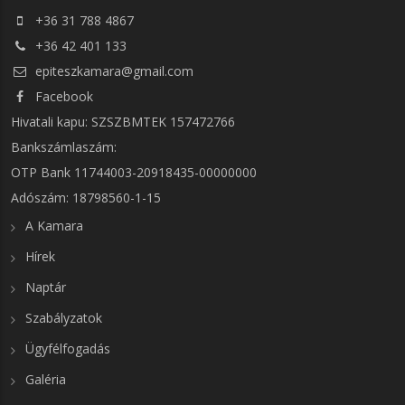
+36 31 788 4867
+36 42 401 133
epiteszkamara@gmail.com
Facebook
Hivatali kapu: SZSZBMTEK 157472766
Bankszámlaszám:
OTP Bank 11744003-20918435-00000000
Adószám: 18798560-1-15
A Kamara
Hírek
Naptár
Szabályzatok
Ügyfélfogadás
Galéria