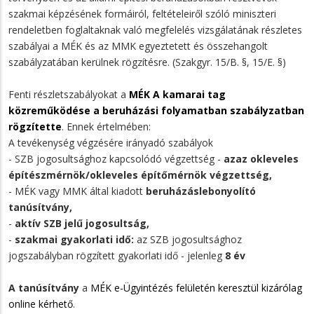
szakmai képzésének formáiról, feltételeiről szóló miniszteri
rendeletben foglaltaknak való megfelelés vizsgálatának részletes
szabályai a MÉK és az MMK egyeztetett és összehangolt
szabályzatában kerülnek rögzítésre. (Szakgyr. 15/B. §, 15/E. §)
Fenti részletszabályokat a
MÉK A kamarai tag
közreműködése a beruházási folyamatban szabályzatban
rögzítette
. Ennek értelmében:
A tevékenység végzésére irányadó szabályok
- SZB jogosultsághoz kapcsolódó végzettség -
azaz okleveles
építészmérnök/okleveles építőmérnök végzettség,
- MÉK vagy MMK által kiadott
beruházáslebonyolító
tanúsítvány,
-
aktív SZB jelű jogosultság,
-
szakmai gyakorlati idő:
az SZB jogosultsághoz
jogszabályban rögzített gyakorlati idő - jelenleg
8 év
A tanúsítvány
a
MÉK e-Ügyintézés felületén keresztül kizárólag
online kérhető
.