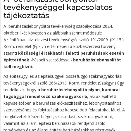
tevékenységgel kapcsolatos
tájékoztatás
A beruházáslebonyolítói tevékenység szabályozása 2024.
október 1-ét követően az alábbiak szerint módosult:
Az építőipari kivitelezési tevékenységről szóló 191/2009. (IX. 15.)
Korm. rendelet (Épkiv.) értelmében a közbeszerzési törvény
szerinti
közösségi értékhatár feletti beruházások esetén
építtetőnek
-írásbeli szerződéssel-
beruházáslebonyolítót
kell megbízni.
Az építésügyi és az építésüggyel összefüggő szakmagyakorlási
tevékenységekről szóló 266/2013. Korm. rendelet (Szakgyr.) úgy
rendelkezik, hogy
a beruházáslebonyolító olyan, kamarai
tagsággal rendelkező szakmagyakorló
, aki az építtető
képviseletében a beruházás előkészítéséhez, lebonyolításához,
szervezéséhez és folytatásához kapcsolódó feladatokat lát el. A
megkövetelt képzettséget, szaktudást, szakmai gyakorlat,
valamint az állami építési beruházások rendjéről szóló
törvényben és az állami építési beruházásokban résztvevők