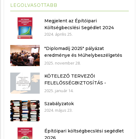
LEGOLVASOTTABB
Megjelent az Építőipari
Költségbecslési Segédlet 2024
2024. április 25.
"Diplomadíj 2025" pályázat
eredménye és Műhelybeszélgetés
2025.11.21.
2025. november 28.
KÖTELEZŐ TERVEZŐI
FELELŐSSÉGBIZTOSÍTÁS -
nyilatkozat mintákkal
2025. január 14.
Szabályzatok
2024. május 23.
Építőipari költségbecslési segédlet
2026