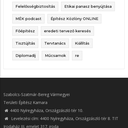
Felelősségbiztosítás
Etikai panasz benyújtása
MÉK podcast
Építész Közlöny ONLINE
Főépítész
eredeti tervező keresés
Tisztújítás
Tervtanács
Kiállítás
Diplomadíj
Műcsarnok
re
Szabolcs-Szatmár-Bereg Vármegyei
Területi Építész Kamara
4400 Nyíregyháza, Országzászló tér 10.
Levelezési cím: 4400 Nyíregyháza, Országzászló tér 8. TIT
Irodaház III. emelet 317. iroda