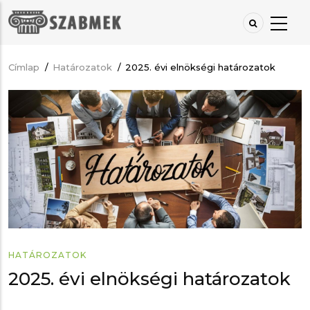
Ugrás
a
tartalomra
Címlap
/
Határozatok
/
2025. évi elnökségi határozatok
Morzsa
HATÁROZATOK
2025. évi elnökségi határozatok