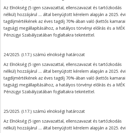
Az Elnökség (5 igen szavazattal, ellenszavazat és tartózkodás
nélkül) hozzájárul .... által benyújtott kérelem alapján a 2025. évi
tagdíjmértékének az éves tagdíj 70%-ában való (kettős kamarai
tagság) megállapításához, a hatályos törvényi előírás és a MÉK
Pénzügyi Szabályzatában foglaltakra tekintettel.
24/2025. (I.17.) számú elnökségi határozat
Az Elnökség (5 igen szavazattal, ellenszavazat és tartózkodás
nélkül) hozzájárul .... által benyújtott kérelem alapján a 2025. évi
tagdíjmértékének az éves tagdíj 70%-ában való (kettős kamarai
tagság) megállapításához, a hatályos törvényi előírás és a MÉK
Pénzügyi Szabályzatában foglaltakra tekintettel.
25/2025. (I.17.) számú elnökségi határozat
Az Elnökség (5 igen szavazattal, ellenszavazat és tartózkodás
nélkül) hozzájárul .... által benyújtott kérelem alapján a 2025. évi