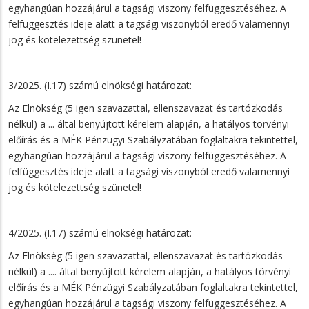
egyhangúan hozzájárul a tagsági viszony felfüggesztéséhez. A
felfüggesztés ideje alatt a tagsági viszonyból eredő valamennyi
jog és kötelezettség szünetel!
3/2025. (I.17) számú elnökségi határozat:
Az Elnökség (5 igen szavazattal, ellenszavazat és tartózkodás
nélkül) a ... által benyújtott kérelem alapján, a hatályos törvényi
előírás és a MÉK Pénzügyi Szabályzatában foglaltakra tekintettel,
egyhangúan hozzájárul a tagsági viszony felfüggesztéséhez. A
felfüggesztés ideje alatt a tagsági viszonyból eredő valamennyi
jog és kötelezettség szünetel!
4/2025. (I.17) számú elnökségi határozat:
Az Elnökség (5 igen szavazattal, ellenszavazat és tartózkodás
nélkül) a .... által benyújtott kérelem alapján, a hatályos törvényi
előírás és a MÉK Pénzügyi Szabályzatában foglaltakra tekintettel,
egyhangúan hozzájárul a tagsági viszony felfüggesztéséhez. A