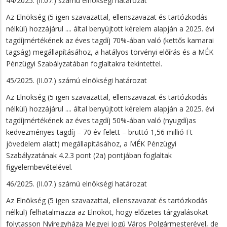
44/2025. (II.07.) számú elnökségi határozat
Az Elnökség (5 igen szavazattal, ellenszavazat és tartózkodás
nélkül) hozzájárul .... által benyújtott kérelem alapján a 2025. évi
tagdíjmértékének az éves tagdíj 70%-ában való (kettős kamarai
tagság) megállapításához, a hatályos törvényi előírás és a MÉK
Pénzügyi Szabályzatában foglaltakra tekintettel.
45/2025. (II.07.) számú elnökségi határozat
Az Elnökség (5 igen szavazattal, ellenszavazat és tartózkodás
nélkül) hozzájárul .... által benyújtott kérelem alapján a 2025. évi
tagdíjmértékének az éves tagdíj 50%-ában való (nyugdíjas
kedvezményes tagdíj – 70 év felett – bruttó 1,56 millió Ft
jövedelem alatt) megállapításához, a MÉK Pénzügyi
Szabályzatának 4.2.3 pont (2a) pontjában foglaltak
figyelembevételével.
46/2025. (II.07.) számú elnökségi határozat
Az Elnökség (5 igen szavazattal, ellenszavazat és tartózkodás
nélkül) felhatalmazza az Elnököt, hogy előzetes tárgyalásokat
folytasson Nyíregyháza Megyei Jogú Város Polgármesterével, de