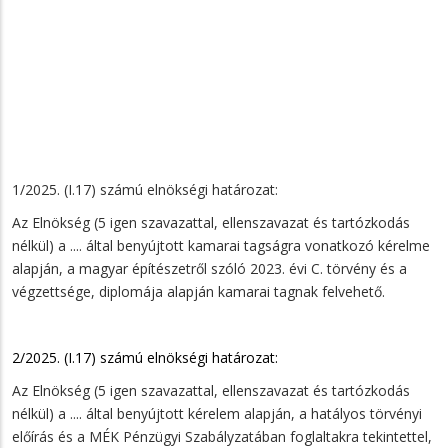
1/2025. (I.17) számú elnökségi határozat:
Az Elnökség (5 igen szavazattal, ellenszavazat és tartózkodás
nélkül) a .... által benyújtott kamarai tagságra vonatkozó kérelme
alapján, a magyar építészetről szóló 2023. évi C. törvény és a
végzettsége, diplomája alapján kamarai tagnak felvehető.
2/2025. (I.17) számú elnökségi határozat:
Az Elnökség (5 igen szavazattal, ellenszavazat és tartózkodás
nélkül) a .... által benyújtott kérelem alapján, a hatályos törvényi
előírás és a MÉK Pénzügyi Szabályzatában foglaltakra tekintettel,