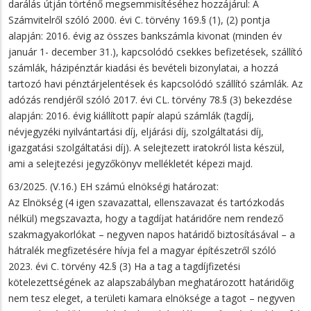
darálás útján történő megsemmisítéséhez hozzájárul: A
Számvitelről szóló 2000. évi C. törvény 169.§ (1), (2) pontja
alapján: 2016. évig az összes bankszámla kivonat (minden év
január 1- december 31.), kapcsolódó csekkes befizetések, szállító
számlák, házipénztár kiadási és bevételi bizonylatai, a hozzá
tartozó havi pénztárjelentések és kapcsolódó szállító számlák. Az
adózás rendjéről szóló 2017. évi CL. törvény 78.§ (3) bekezdése
alapján: 2016. évig kiállított papír alapú számlák (tagdíj,
névjegyzéki nyilvántartási díj, eljárási díj, szolgáltatási díj,
igazgatási szolgáltatási díj). A selejtezett iratokról lista készül,
ami a selejtezési jegyzőkönyv mellékletét képezi majd.
63/2025. (V.16.) EH számú elnökségi határozat:
Az Elnökség (4 igen szavazattal, ellenszavazat és tartózkodás
nélkül) megszavazta, hogy a tagdíjat határidőre nem rendező
szakmagyakorlókat – negyven napos határidő biztosításával – a
hátralék megfizetésére hívja fel a magyar építészetről szóló
2023. évi C. törvény 42.§ (3) Ha a tag a tagdíjfizetési
kötelezettségének az alapszabályban meghatározott határidőig
nem tesz eleget, a területi kamara elnöksége a tagot – negyven