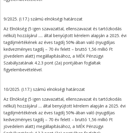
9/2025. (I.17.) számú elnökségi határozat
Az Elnökség (5 igen szavazattal, ellenszavazat és tartózkodás
nélkül) hozzájárul ..... által benyújtott kérelem alapján a 2025. évi
tagdíjmértékének az éves tagdíj 50%-ában való (nyugdíjas
kedvezményes tagdíj – 70 év felett – bruttó 1,56 millió Ft
jövedelem alatt) megállapításához, a MÉK Pénzügyi
Szabályzatának 4.2.3 pont (2a) pontjában foglaltak
figyelembevételével.
10/2025. (I.17.) számú elnökségi határozat
Az Elnökség (5 igen szavazattal, ellenszavazat és tartózkodás
nélkül) hozzájárul .... által benyújtott kérelem alapján a 2025. évi
tagdíjmértékének az éves tagdíj 50%-ában való (nyugdíjas
kedvezményes tagdíj – 70 év felett – bruttó 1,56 millió Ft
jövedelem alatt) megállapításához, a MÉK Pénzügyi