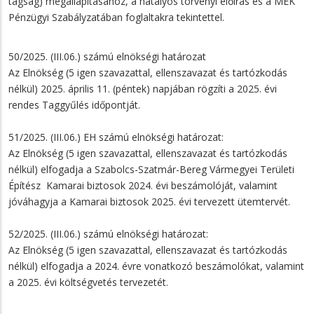
tagság) megállapításához, a hatályos törvényi előírás és a MÉK
Pénzügyi Szabályzatában foglaltakra tekintettel.
50/2025. (III.06.) számú elnökségi határozat
Az Elnökség (5 igen szavazattal, ellenszavazat és tartózkodás
nélkül) 2025. április 11. (péntek) napjában rögzíti a 2025. évi
rendes Taggyűlés időpontját.
51/2025. (III.06.) EH számú elnökségi határozat:
Az Elnökség (5 igen szavazattal, ellenszavazat és tartózkodás
nélkül) elfogadja a Szabolcs-Szatmár-Bereg Vármegyei Területi
Építész Kamarai biztosok 2024. évi beszámolóját, valamint
jóváhagyja a Kamarai biztosok 2025. évi tervezett ütemtervét.
52/2025. (III.06.) számú elnökségi határozat:
Az Elnökség (5 igen szavazattal, ellenszavazat és tartózkodás
nélkül) elfogadja a 2024. évre vonatkozó beszámolókat, valamint
a 2025. évi költségvetés tervezetét.