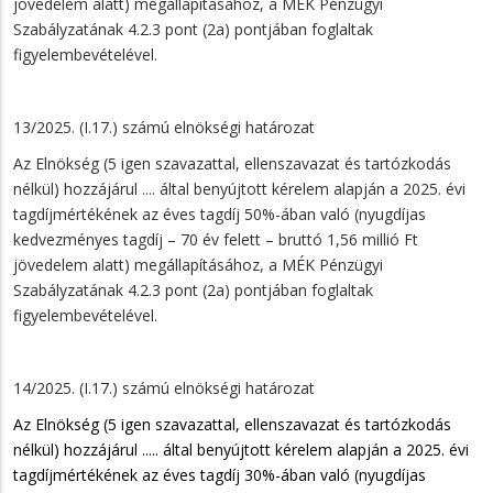
jövedelem alatt) megállapításához, a MÉK Pénzügyi
Szabályzatának 4.2.3 pont (2a) pontjában foglaltak
figyelembevételével.
13/2025. (I.17.) számú elnökségi határozat
Az Elnökség (5 igen szavazattal, ellenszavazat és tartózkodás
nélkül) hozzájárul .... által benyújtott kérelem alapján a 2025. évi
tagdíjmértékének az éves tagdíj 50%-ában való (nyugdíjas
kedvezményes tagdíj – 70 év felett – bruttó 1,56 millió Ft
jövedelem alatt) megállapításához, a MÉK Pénzügyi
Szabályzatának 4.2.3 pont (2a) pontjában foglaltak
figyelembevételével.
14/2025. (I.17.) számú elnökségi határozat
Az Elnökség (5 igen szavazattal, ellenszavazat és tartózkodás
nélkül) hozzájárul ..... által benyújtott kérelem alapján a 2025. évi
tagdíjmértékének az éves tagdíj 30%-ában való (nyugdíjas