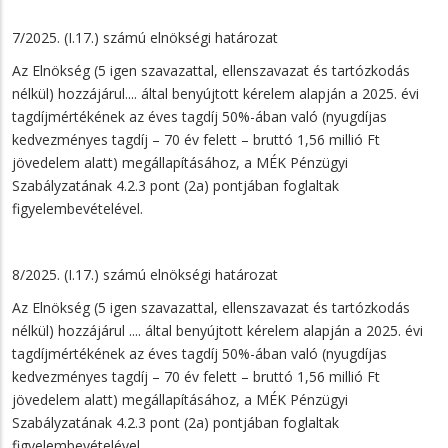
7/2025. (I.17.) számú elnökségi határozat
Az Elnökség (5 igen szavazattal, ellenszavazat és tartózkodás
nélkül) hozzájárul.... által benyújtott kérelem alapján a 2025. évi
tagdíjmértékének az éves tagdíj 50%-ában való (nyugdíjas
kedvezményes tagdíj – 70 év felett – bruttó 1,56 millió Ft
jövedelem alatt) megállapításához, a MÉK Pénzügyi
Szabályzatának 4.2.3 pont (2a) pontjában foglaltak
figyelembevételével.
8/2025. (I.17.) számú elnökségi határozat
Az Elnökség (5 igen szavazattal, ellenszavazat és tartózkodás
nélkül) hozzájárul .... által benyújtott kérelem alapján a 2025. évi
tagdíjmértékének az éves tagdíj 50%-ában való (nyugdíjas
kedvezményes tagdíj – 70 év felett – bruttó 1,56 millió Ft
jövedelem alatt) megállapításához, a MÉK Pénzügyi
Szabályzatának 4.2.3 pont (2a) pontjában foglaltak
figyelembevételével.