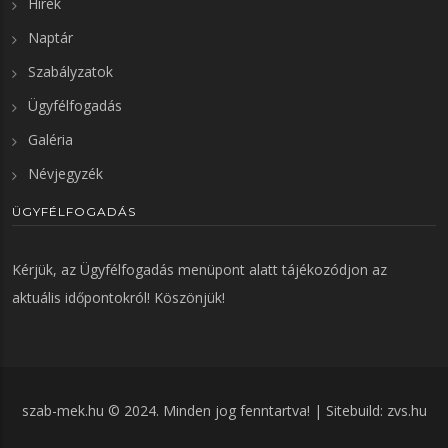
Hírek
Naptár
Szabályzatok
Ügyfélfogadás
Galéria
Névjegyzék
ÜGYFÉLFOGADÁS
Kérjük, az
Ügyfélfogadás
menüpont alatt tájékozódjon az
aktuális időpontokról! Köszönjük!
szab-mek.hu © 2024. Minden jog fenntartva! | Sitebuild:
zvs.hu