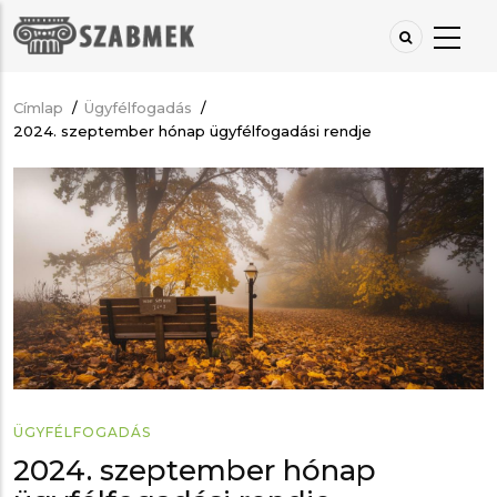
Ugrás
a
tartalomra
Címlap
/
Ügyfélfogadás
/
Morzsa
2024. szeptember hónap ügyfélfogadási rendje
ÜGYFÉLFOGADÁS
2024. szeptember hónap