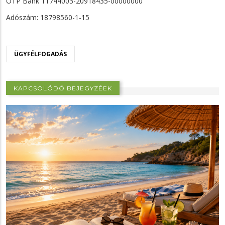
OTP Bank 11744003-20918435-00000000
Adószám: 18798560-1-15
ÜGYFÉLFOGADÁS
KAPCSOLÓDÓ BEJEGYZÉEK