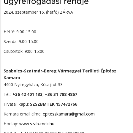
ügyfélfogadási rendje
2024. szeptember 16. (hétfő) ZÁRVA
Hétfő: 9:00-15:00
Szerda: 9:00-15:00
Csütörtök: 9:00-15:00
Szabolcs-Szatmár-Bereg Vármegyei Területi Építész
Kamara
4400 Nyíregyháza, Kótaji út 33.
Tel.:
+36 42 401 133; +36 31 788 4867​
Hivatali kapu:
SZSZBMTEK 157472766
Kamara email címe:
epiteszkamara@gmail.com
Honlap:
www.szab-mek.hu