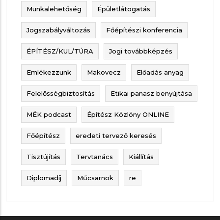
Munkalehetőség
Épületlátogatás
Jogszabályváltozás
Főépítészi konferencia
ÉPÍTÉSZ/KUL/TÚRA
Jogi továbbképzés
Emlékezzünk
Makovecz
Előadás anyag
Felelősségbiztosítás
Etikai panasz benyújtása
MÉK podcast
Építész Közlöny ONLINE
Főépítész
eredeti tervező keresés
Tisztújítás
Tervtanács
Kiállítás
Diplomadíj
Műcsarnok
re