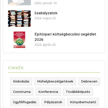
nyilatkozat mintákkal
2025. január 14.
Szabályzatok
2024. május 23.
Építőipari költségbecslési segédlet
2026
2026. április 02.
CIMKÉK
Kirándulás
Műhelybeszélgetések
Debrecen
Construma
Konferencia
Továbbképzés
Ügyfélfogadás
Pályázatok
Könyvbemutató