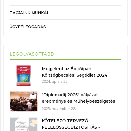
TAGJAINK MUNKÁI
ÜGYFÉLFOGADÁS
LEGOLVASOTTABB
Megjelent az Építőipari
Költségbecslési Segédlet 2024
2024. április 25.
"Diplomadíj 2025" pályázat
eredménye és Műhelybeszélgetés
2025.11.21.
2025. november 28.
KÖTELEZŐ TERVEZŐI
FELELŐSSÉGBIZTOSÍTÁS -