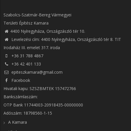
Szabolcs-Szatmár-Bereg Vármegyei
Területi Építész Kamara
4400 Nyíregyháza, Országzászló tér 10.
Levelezési cím: 4400 Nyíregyháza, Országzászló tér 8. TIT
Irodaház III. emelet 317. iroda
+36 31 788 4867
+36 42 401 133
epiteszkamara@gmail.com
Facebook
Hivatali kapu: SZSZBMTEK 157472766
Bankszámlaszám:
OTP Bank 11744003-20918435-00000000
Adószám: 18798560-1-15
A Kamara