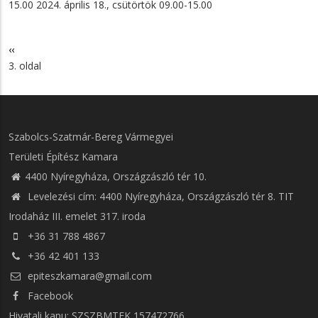
15.00 2024. április 18., csütörtök 09.00-15.00
Előző
‹‹
Oldalszámozás
oldal
3. oldal
Szabolcs-Szatmár-Bereg Vármegyei
Területi Építész Kamara
4400 Nyíregyháza, Országzászló tér 10.
Levelezési cím: 4400 Nyíregyháza, Országzászló tér 8. TIT
Irodaház III. emelet 317. iroda
+36 31 788 4867
+36 42 401 133
epiteszkamara@gmail.com
Facebook
Hivatali kapu: SZSZBMTEK 157472766