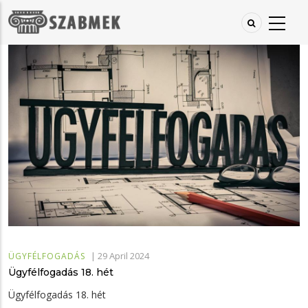
Ugrás
a
tartalomra
|
29 April 2024
ÜGYFÉLFOGADÁS
Ügyfélfogadás 18. hét
Ügyfélfogadás 18. hét