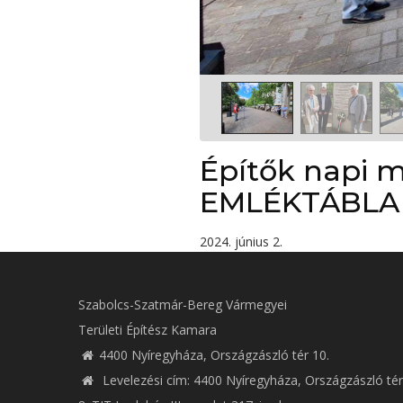
Építők napi 
EMLÉKTÁBLA
2024. június 2.
Szabolcs-Szatmár-Bereg Vármegyei
Területi Építész Kamara
4400 Nyíregyháza, Országzászló tér 10.
Levelezési cím: 4400 Nyíregyháza, Országzászló tér