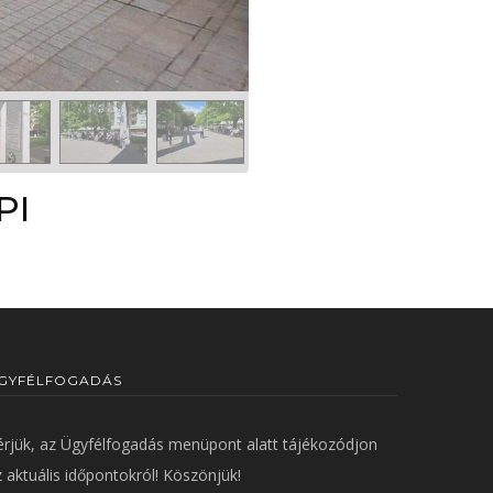
PI
GYFÉLFOGADÁS
érjük, az
Ügyfélfogadás
menüpont alatt tájékozódjon
 aktuális időpontokról! Köszönjük!