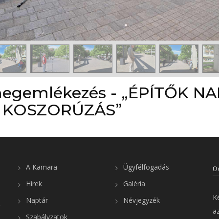
megemlékezés - „ÉPÍTŐK NA
 KOSZORÚZÁS”
A Kamara
Ügyfélfogadás
Ü
Hírek
Galéria
K
Naptár
Névjegyzék
az
Szabályzatok